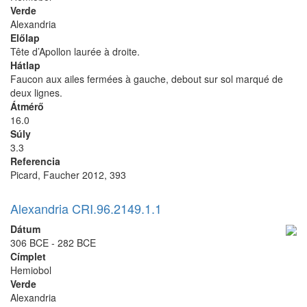
Verde
Alexandria
Előlap
Tête d’Apollon laurée à droite.
Hátlap
Faucon aux ailes fermées à gauche, debout sur sol marqué de
deux lignes.
Átmérő
16.0
Súly
3.3
Referencia
Picard, Faucher 2012, 393
Alexandria CRI.96.2149.1.1
Dátum
306 BCE - 282 BCE
Címplet
Hemiobol
Verde
Alexandria