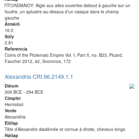
ΠΤΟΛΕΜΑΙΟΥ: Aigle aux ailes ouvertes debout à gauche sur un
foudre, un aplustre au-dessus d’un casque dans le champ
gauche
Átmérő
16.0
Súly
2.81
Referencia
Coins of the Ptolemaic Empire Vol. I, Part II, no. B23, Picard,
Faucher 2012, 42, Svoronos, 172
Alexandria CRI.96.2149.1.1
Dátum
306 BCE - 294 BCE
Címplet
Hemiobol
Verde
Alexandria
Előlap
Tête d’Alexandre diadémée et cornue à droite, cheveux longs.
Hátlap