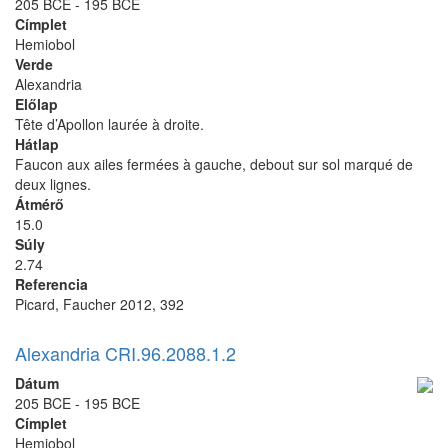
205 BCE - 195 BCE
Címplet
Hemiobol
Verde
Alexandria
Előlap
Tête d’Apollon laurée à droite.
Hátlap
Faucon aux ailes fermées à gauche, debout sur sol marqué de
deux lignes.
Átmérő
15.0
Súly
2.74
Referencia
Picard, Faucher 2012, 392
Alexandria CRI.96.2088.1.2
Dátum
205 BCE - 195 BCE
Címplet
Hemiobol