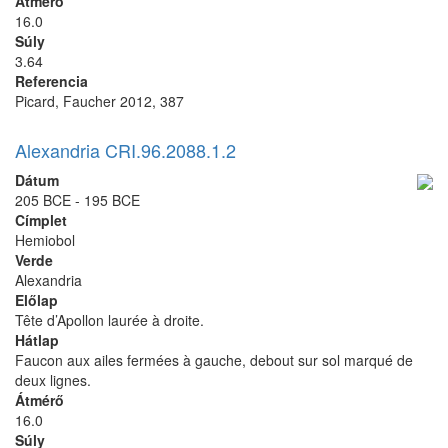
Átmérő
16.0
Súly
3.64
Referencia
Picard, Faucher 2012, 387
Alexandria CRI.96.2088.1.2
Dátum
205 BCE - 195 BCE
Címplet
Hemiobol
Verde
Alexandria
Előlap
Tête d’Apollon laurée à droite.
Hátlap
Faucon aux ailes fermées à gauche, debout sur sol marqué de
deux lignes.
Átmérő
16.0
Súly