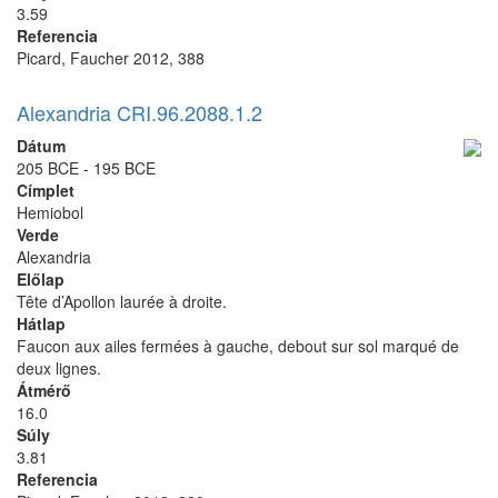
3.59
Referencia
Picard, Faucher 2012, 388
Alexandria CRI.96.2088.1.2
Dátum
205 BCE - 195 BCE
Címplet
Hemiobol
Verde
Alexandria
Előlap
Tête d’Apollon laurée à droite.
Hátlap
Faucon aux ailes fermées à gauche, debout sur sol marqué de
deux lignes.
Átmérő
16.0
Súly
3.81
Referencia