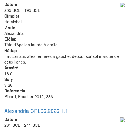
Dátum
205 BCE - 195 BCE
Címplet
Hemiobol
Verde
Alexandria
Előlap
Tête d’Apollon laurée à droite.
Hátlap
Faucon aux ailes fermées à gauche, debout sur sol marqué de
deux lignes.
Átmérő
16.0
Súly
3.26
Referencia
Picard, Faucher 2012, 386
Alexandria CRI.96.2026.1.1
Dátum
261 BCE - 241 BCE