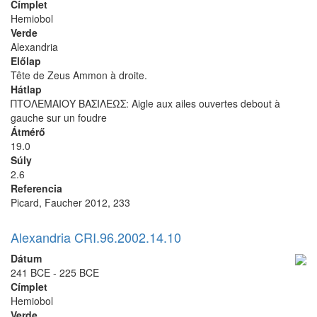
Címplet
Hemiobol
Verde
Alexandria
Előlap
Tête de Zeus Ammon à droite.
Hátlap
ΠΤΟΛΕΜΑΙΟΥ ΒΑΣΙΛΕΩΣ: Aigle aux ailes ouvertes debout à
gauche sur un foudre
Átmérő
19.0
Súly
2.6
Referencia
Picard, Faucher 2012, 233
Alexandria CRI.96.2002.14.10
Dátum
241 BCE - 225 BCE
Címplet
Hemiobol
Verde