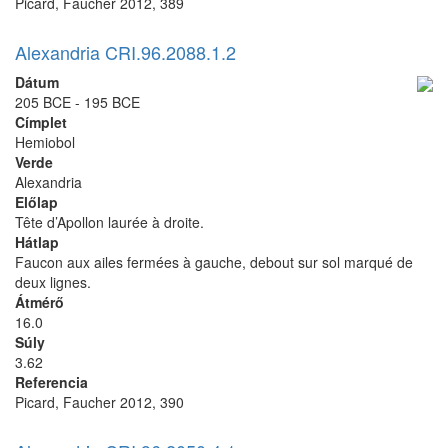
Picard, Faucher 2012, 389
Alexandria CRI.96.2088.1.2
Dátum
205 BCE - 195 BCE
Címplet
Hemiobol
Verde
Alexandria
Előlap
Tête d’Apollon laurée à droite.
Hátlap
Faucon aux ailes fermées à gauche, debout sur sol marqué de
deux lignes.
Átmérő
16.0
Súly
3.62
Referencia
Picard, Faucher 2012, 390