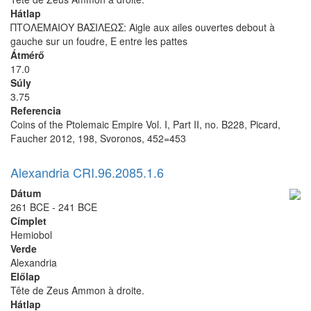
Hátlap
ΠΤΟΛΕΜΑΙΟΥ ΒΑΣΙΛΕΩΣ: Aigle aux ailes ouvertes debout à
gauche sur un foudre, E entre les pattes
Átmérő
17.0
Súly
3.75
Referencia
Coins of the Ptolemaic Empire Vol. I, Part II, no. B228, Picard,
Faucher 2012, 198, Svoronos, 452=453
Alexandria CRI.96.2085.1.6
Dátum
261 BCE - 241 BCE
Címplet
Hemiobol
Verde
Alexandria
Előlap
Tête de Zeus Ammon à droite.
Hátlap