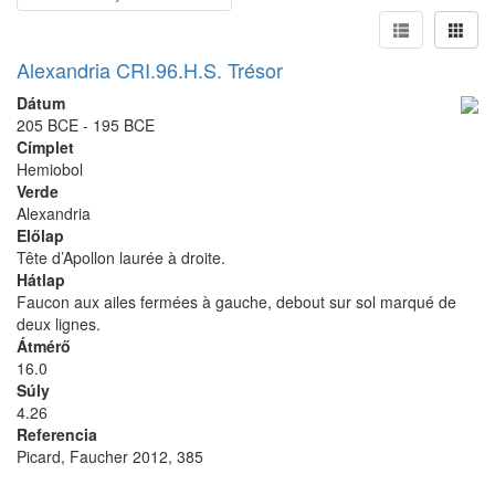
Alexandria CRI.96.H.S. Trésor
Dátum
205 BCE - 195 BCE
Címplet
Hemiobol
Verde
Alexandria
Előlap
Tête d’Apollon laurée à droite.
Hátlap
Faucon aux ailes fermées à gauche, debout sur sol marqué de
deux lignes.
Átmérő
16.0
Súly
4.26
Referencia
Picard, Faucher 2012, 385