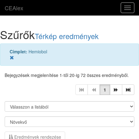
CEAlex
Toggl
navig
Szűrők
Térkép eredmények
Címplet:
Hemiobol
Bejegyzések megjelenítése 1-től 20-ig 72 összes eredményből.
1
Eredmények rendezése