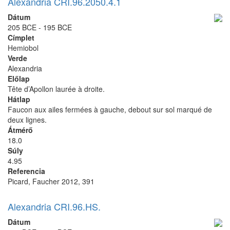
Alexandria CRI.96.2050.4.1
Dátum
205 BCE - 195 BCE
Címplet
Hemiobol
Verde
Alexandria
Előlap
Tête d’Apollon laurée à droite.
Hátlap
Faucon aux ailes fermées à gauche, debout sur sol marqué de
deux lignes.
Átmérő
18.0
Súly
4.95
Referencia
Picard, Faucher 2012, 391
Alexandria CRI.96.HS.
Dátum