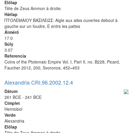
Előlap
Tête de Zeus Ammon à droite.
Hátlap
ΠΤΟΛΕΜΑΙΟΥ ΒΑΣΙΛΕΩΣ: Aigle aux ailes ouvertes debout à
gauche sur un foudre, E entre les pattes
Átmérő
17.0
Súly
3.07
Referencia
Coins of the Ptolemaic Empire Vol. I, Part II, no. B228, Picard,
Faucher 2012, 200, Svoronos, 452=453
Alexandria CRI.96.2002.12.4
Dátum
261 BCE - 241 BCE
Címplet
Hemiobol
Verde
Alexandria
Előlap
Tête de Zeus Ammon à droite.