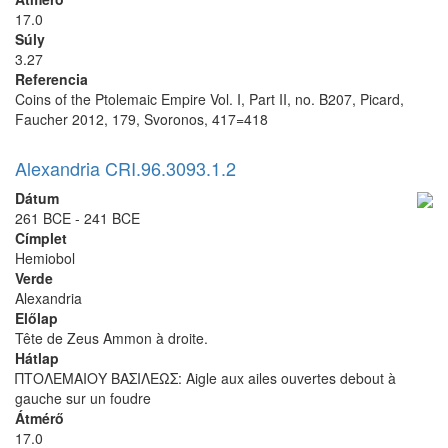
17.0
Súly
3.27
Referencia
Coins of the Ptolemaic Empire Vol. I, Part II, no. B207, Picard,
Faucher 2012, 179, Svoronos, 417=418
Alexandria CRI.96.3093.1.2
Dátum
261 BCE - 241 BCE
Címplet
Hemiobol
Verde
Alexandria
Előlap
Tête de Zeus Ammon à droite.
Hátlap
ΠΤΟΛΕΜΑΙΟΥ ΒΑΣΙΛΕΩΣ: Aigle aux ailes ouvertes debout à
gauche sur un foudre
Átmérő
17.0