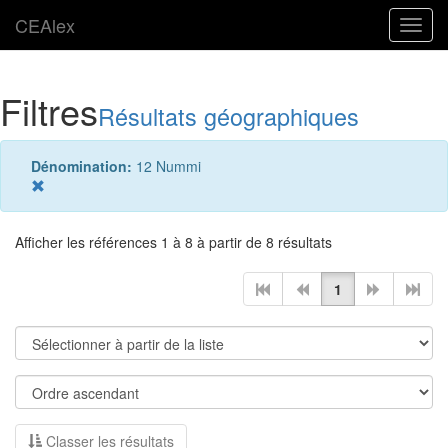
CEAlex
Toggl
navig
Filtres
Résultats géographiques
Dénomination:
12 Nummi
Afficher les références 1 à 8 à partir de 8 résultats
1
Classer les résultats