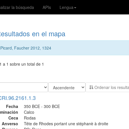
ualizar la búsqueda
APIs
Lengua
esultados en el mapa
:
Picard, Faucher 2012, 1324
 a 1 sobre un total de 1
Ordenar los r
CRI.96.2161.1.3
Fecha
350 BCE - 300 BCE
minación
Calco
Ceca
Rodas
Anverso
Tête de Rhodes portant une stéphanè à droite