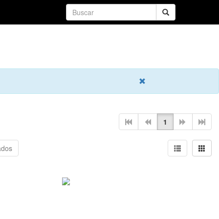
1
esultados