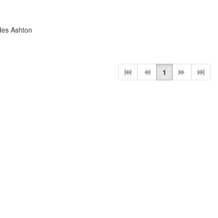
des Ashton
1