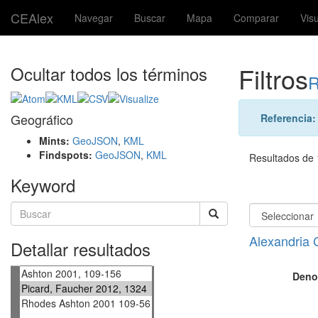
CEAlex
Navegar
Buscar
Mapa
Comparar
Vis
Filtros
Ocultar todos los términos
R
Geográfico
Referencia
Mints:
GeoJSON
,
KML
Findspots:
GeoJSON
,
KML
Resultados de 1
Keyword
Alexandria 
Detallar resultados
Deno