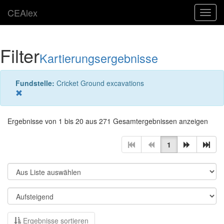
CEAlex
Toggl
navig
Filter
Kartierungsergebnisse
Fundstelle:
Cricket Ground excavations
Ergebnisse von 1 bis 20 aus 271 Gesamtergebnissen anzeigen
1
Ergebnisse sortieren