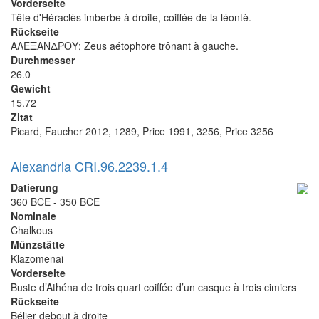
Vorderseite
Tête d'Héraclès imberbe à droite, coiffée de la léontè.
Rückseite
ΑΛΕΞΑΝΔΡΟΥ; Zeus aétophore trônant à gauche.
Durchmesser
26.0
Gewicht
15.72
Zitat
Picard, Faucher 2012, 1289, Price 1991, 3256, Price 3256
Alexandria CRI.96.2239.1.4
Datierung
360 BCE - 350 BCE
Nominale
Chalkous
Münzstätte
Klazomenai
Vorderseite
Buste d’Athéna de trois quart coiffée d’un casque à trois cimiers
Rückseite
Bélier debout à droite