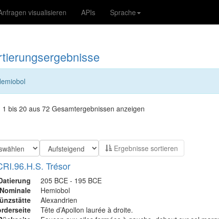
Anfragen visualisieren
APIs
Sprache
rtierungsergebnisse
emiobol
 1 bis 20 aus 72 Gesamtergebnissen anzeigen
Ergebnisse sortieren
CRI.96.H.S. Trésor
Datierung
205 BCE - 195 BCE
Nominale
Hemiobol
ünzstätte
Alexandrien
rderseite
Tête d’Apollon laurée à droite.