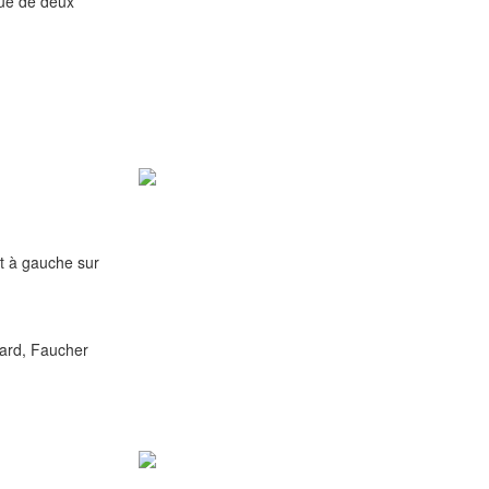
qué de deux
 à gauche sur
icard, Faucher