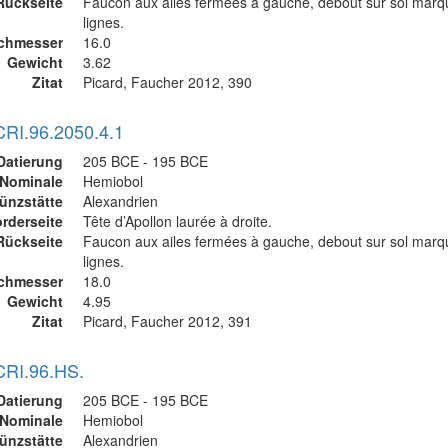
Rückseite
Faucon aux ailes fermées à gauche, debout sur sol mar
lignes.
chmesser
16.0
Gewicht
3.62
Zitat
Picard, Faucher 2012, 390
CRI.96.2050.4.1
Datierung
205 BCE - 195 BCE
Nominale
Hemiobol
ünzstätte
Alexandrien
rderseite
Tête d’Apollon laurée à droite.
Rückseite
Faucon aux ailes fermées à gauche, debout sur sol mar
lignes.
chmesser
18.0
Gewicht
4.95
Zitat
Picard, Faucher 2012, 391
CRI.96.HS.
Datierung
205 BCE - 195 BCE
Nominale
Hemiobol
ünzstätte
Alexandrien