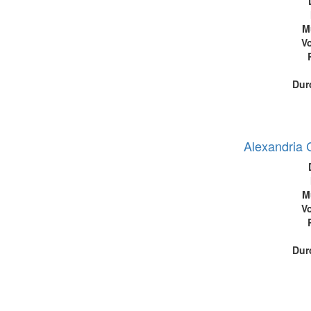
M
Vo
Dur
Alexandria 
M
Vo
Dur