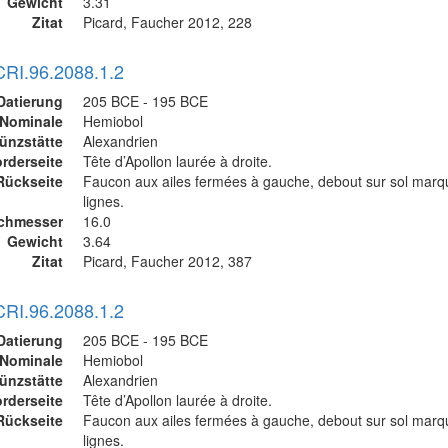
Gewicht
3.31
Zitat
Picard, Faucher 2012, 228
CRI.96.2088.1.2
Datierung
205 BCE - 195 BCE
Nominale
Hemiobol
ünzstätte
Alexandrien
rderseite
Tête d’Apollon laurée à droite.
Rückseite
Faucon aux ailes fermées à gauche, debout sur sol mar
lignes.
chmesser
16.0
Gewicht
3.64
Zitat
Picard, Faucher 2012, 387
CRI.96.2088.1.2
Datierung
205 BCE - 195 BCE
Nominale
Hemiobol
ünzstätte
Alexandrien
rderseite
Tête d’Apollon laurée à droite.
Rückseite
Faucon aux ailes fermées à gauche, debout sur sol mar
lignes.