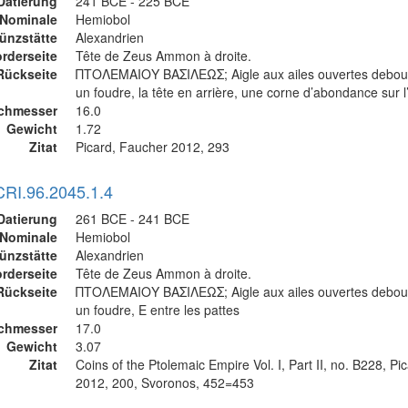
Datierung
241 BCE - 225 BCE
Nominale
Hemiobol
ünzstätte
Alexandrien
rderseite
Tête de Zeus Ammon à droite.
Rückseite
ΠΤΟΛΕΜΑΙΟΥ ΒΑΣΙΛΕΩΣ; Aigle aux ailes ouvertes debout
un foudre, la tête en arrière, une corne d’abondance sur l
chmesser
16.0
Gewicht
1.72
Zitat
Picard, Faucher 2012, 293
CRI.96.2045.1.4
Datierung
261 BCE - 241 BCE
Nominale
Hemiobol
ünzstätte
Alexandrien
rderseite
Tête de Zeus Ammon à droite.
Rückseite
ΠΤΟΛΕΜΑΙΟΥ ΒΑΣΙΛΕΩΣ; Aigle aux ailes ouvertes debout
un foudre, E entre les pattes
chmesser
17.0
Gewicht
3.07
Zitat
Coins of the Ptolemaic Empire Vol. I, Part II, no. B228, P
2012, 200, Svoronos, 452=453