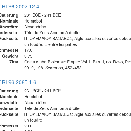
CRI.96.2002.12.4
Datierung
261 BCE - 241 BCE
Nominale
Hemiobol
ünzstätte
Alexandrien
rderseite
Tête de Zeus Ammon à droite.
Rückseite
ΠΤΟΛΕΜΑΙΟΥ ΒΑΣΙΛΕΩΣ; Aigle aux ailes ouvertes debout
un foudre, E entre les pattes
chmesser
17.0
Gewicht
3.75
Zitat
Coins of the Ptolemaic Empire Vol. I, Part II, no. B228, P
2012, 198, Svoronos, 452=453
CRI.96.2085.1.6
Datierung
261 BCE - 241 BCE
Nominale
Hemiobol
ünzstätte
Alexandrien
rderseite
Tête de Zeus Ammon à droite.
Rückseite
ΠΤΟΛΕΜΑΙΟΥ ΒΑΣΙΛΕΩΣ; Aigle aux ailes ouvertes debout
un foudre
chmesser
20.0