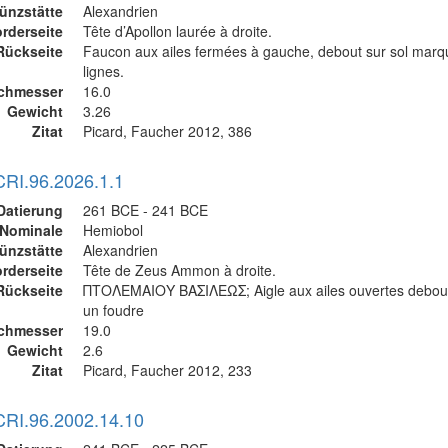
ünzstätte
Alexandrien
rderseite
Tête d’Apollon laurée à droite.
Rückseite
Faucon aux ailes fermées à gauche, debout sur sol mar
lignes.
chmesser
16.0
Gewicht
3.26
Zitat
Picard, Faucher 2012, 386
CRI.96.2026.1.1
Datierung
261 BCE - 241 BCE
Nominale
Hemiobol
ünzstätte
Alexandrien
rderseite
Tête de Zeus Ammon à droite.
Rückseite
ΠΤΟΛΕΜΑΙΟΥ ΒΑΣΙΛΕΩΣ; Aigle aux ailes ouvertes debout
un foudre
chmesser
19.0
Gewicht
2.6
Zitat
Picard, Faucher 2012, 233
CRI.96.2002.14.10