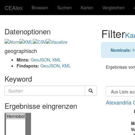
CEAlex
Browsen
Suchen
Karten
Vergleichen
Filter
Datenoptionen
Ka
geographisch
Nominale:
H
Mints:
GeoJSON
,
KML
Findspots:
GeoJSON
,
KML
Ergebnisse von
Keyword
Alexandria 
Ergebnisse eingrenzen
M
Vo