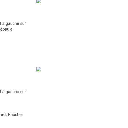
 à gauche sur
’épaule
 à gauche sur
icard, Faucher