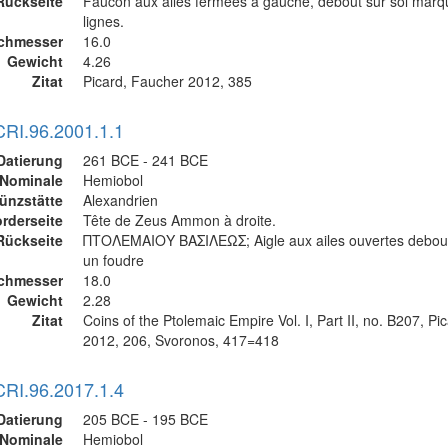
Rückseite
Faucon aux ailes fermées à gauche, debout sur sol mar
lignes.
chmesser
16.0
Gewicht
4.26
Zitat
Picard, Faucher 2012, 385
CRI.96.2001.1.1
Datierung
261 BCE - 241 BCE
Nominale
Hemiobol
ünzstätte
Alexandrien
rderseite
Tête de Zeus Ammon à droite.
Rückseite
ΠΤΟΛΕΜΑΙΟΥ ΒΑΣΙΛΕΩΣ; Aigle aux ailes ouvertes debout
un foudre
chmesser
18.0
Gewicht
2.28
Zitat
Coins of the Ptolemaic Empire Vol. I, Part II, no. B207, P
2012, 206, Svoronos, 417=418
CRI.96.2017.1.4
Datierung
205 BCE - 195 BCE
Nominale
Hemiobol