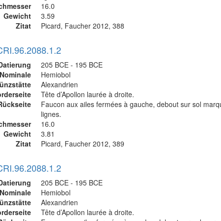
chmesser
16.0
Gewicht
3.59
Zitat
Picard, Faucher 2012, 388
CRI.96.2088.1.2
Datierung
205 BCE - 195 BCE
Nominale
Hemiobol
ünzstätte
Alexandrien
rderseite
Tête d’Apollon laurée à droite.
Rückseite
Faucon aux ailes fermées à gauche, debout sur sol mar
lignes.
chmesser
16.0
Gewicht
3.81
Zitat
Picard, Faucher 2012, 389
CRI.96.2088.1.2
Datierung
205 BCE - 195 BCE
Nominale
Hemiobol
ünzstätte
Alexandrien
rderseite
Tête d’Apollon laurée à droite.