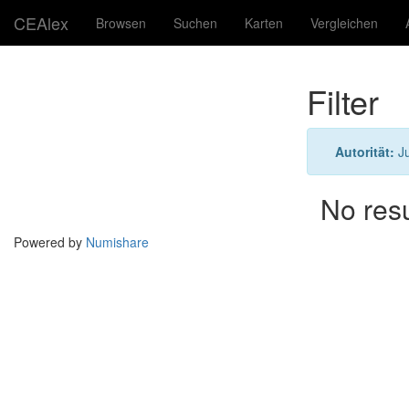
CEAlex
Browsen
Suchen
Karten
Vergleichen
Filter
Autorität:
Ju
No res
Powered by
Numishare