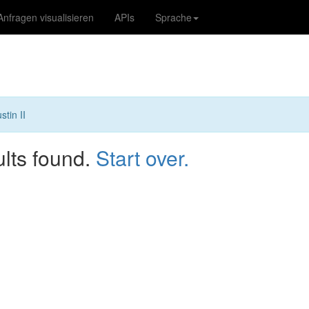
Anfragen visualisieren
APIs
Sprache
stin II
ults found.
Start over.