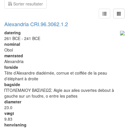
Sorter resultater
Alexandria CRI.96.3062.1.2
datering
261 BCE - 241 BCE
nominal
Obol
møntsted
Alexandria
forside
Tête d’Alexandre diadémée, cornue et coiffée de la peau
d’éléphant à droite
bagside
ΠΤΟΛΕΜΑΙΟΥ ΒΑΣΙΛΕΩΣ: Aigle aux ailes ouvertes debout à
gauche sur un foudre, o entre les pattes
diameter
23.0
vægt
9.83
henvisning