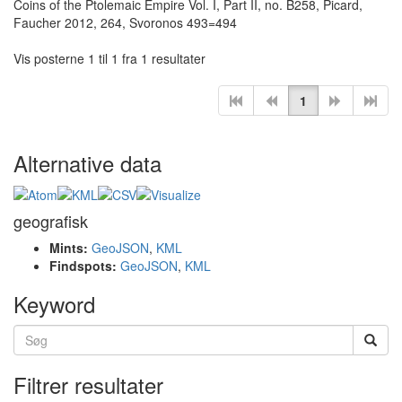
Coins of the Ptolemaic Empire Vol. I, Part II, no. B258, Picard,
Faucher 2012, 264, Svoronos 493=494
Vis posterne 1 til 1 fra 1 resultater
1
Alternative data
geografisk
Mints:
GeoJSON
,
KML
Findspots:
GeoJSON
,
KML
Keyword
Filtrer resultater