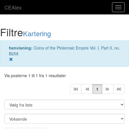
CEAlex
Toggl
navig
Filtre
Kartering
henvisning:
Coins of the Ptolemaic Empire Vol. I, Part II, no.
B258
Vis posterne 1 til 1 fra 1 resultater
1