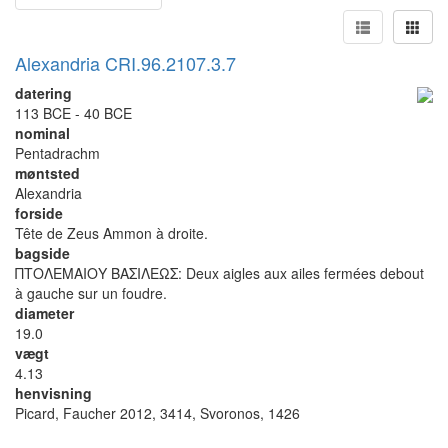
Alexandria CRI.96.2107.3.7
datering
113 BCE - 40 BCE
nominal
Pentadrachm
møntsted
Alexandria
forside
Tête de Zeus Ammon à droite.
bagside
ΠΤΟΛΕΜΑΙΟΥ ΒΑΣΙΛΕΩΣ: Deux aigles aux ailes fermées debout
à gauche sur un foudre.
diameter
19.0
vægt
4.13
henvisning
Picard, Faucher 2012, 3414, Svoronos, 1426