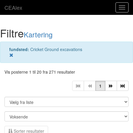
CEAlex
Toggl
navig
Filtre
Kartering
fundsted:
Cricket Ground excavations
Vis posterne 1 til 20 fra 271 resultater
1
Sorter resultater