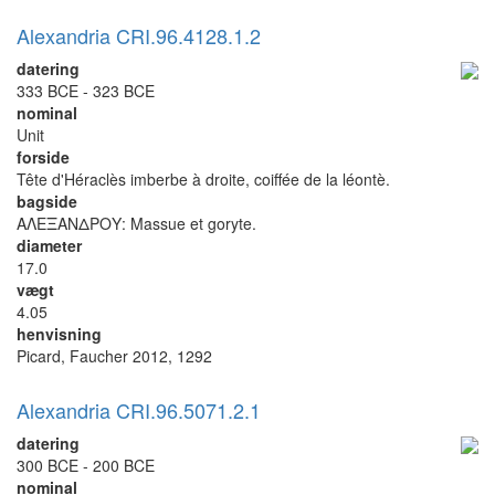
Alexandria CRI.96.4128.1.2
datering
333 BCE - 323 BCE
nominal
Unit
forside
Tête d'Héraclès imberbe à droite, coiffée de la léontè.
bagside
ΑΛΕΞΑΝΔΡΟΥ: Massue et goryte.
diameter
17.0
vægt
4.05
henvisning
Picard, Faucher 2012, 1292
Alexandria CRI.96.5071.2.1
datering
300 BCE - 200 BCE
nominal