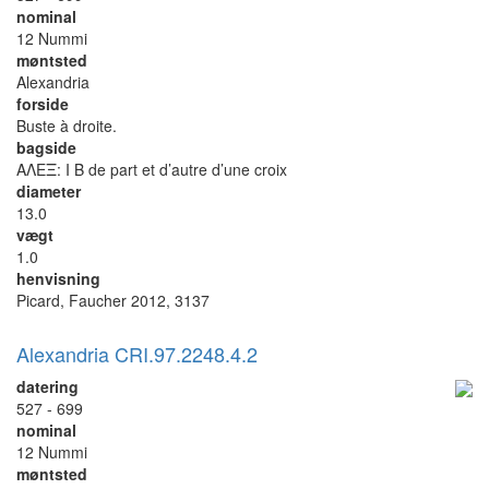
nominal
12 Nummi
møntsted
Alexandria
forside
Buste à droite.
bagside
ΑΛΕΞ: I B de part et d’autre d’une croix
diameter
13.0
vægt
1.0
henvisning
Picard, Faucher 2012, 3137
Alexandria CRI.97.2248.4.2
datering
527 - 699
nominal
12 Nummi
møntsted