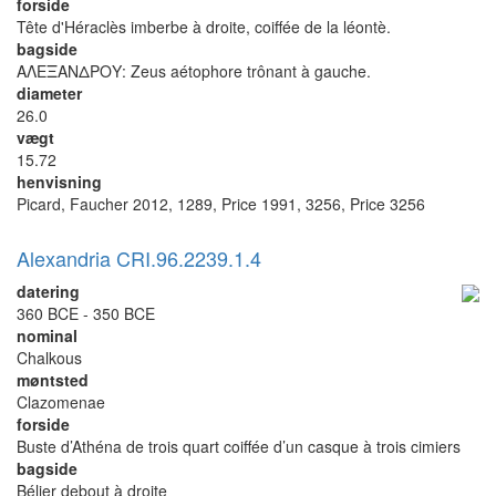
forside
Tête d'Héraclès imberbe à droite, coiffée de la léontè.
bagside
ΑΛΕΞΑΝΔΡΟΥ: Zeus aétophore trônant à gauche.
diameter
26.0
vægt
15.72
henvisning
Picard, Faucher 2012, 1289, Price 1991, 3256, Price 3256
Alexandria CRI.96.2239.1.4
datering
360 BCE - 350 BCE
nominal
Chalkous
møntsted
Clazomenae
forside
Buste d’Athéna de trois quart coiffée d’un casque à trois cimiers
bagside
Bélier debout à droite