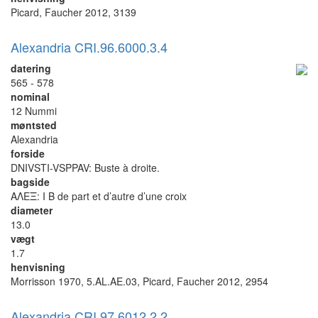
Picard, Faucher 2012, 3139
Alexandria CRI.96.6000.3.4
datering
565 - 578
nominal
12 Nummi
møntsted
Alexandria
forside
DNIVSTI-VSPPAV: Buste à droite.
bagside
ΑΛΕΞ: I B de part et d’autre d’une croix
diameter
13.0
vægt
1.7
henvisning
Morrisson 1970, 5.AL.AE.03, Picard, Faucher 2012, 2954
Alexandria CRI.97.6012.2.2