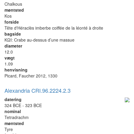
Chalkous
møntsted
Kos
forside
Tête d'Héraclès imberbe coiffée de la léonté à droite
bagside
KΩΙ: Crabe au-dessus d’une massue
diameter
12.0
vægt
1.09
henvisning
Picard, Faucher 2012, 1330
Alexandria CRI.96.2224.2.3
datering
324 BCE - 323 BCE
nominal
Tetradrachm
møntsted
Tyre