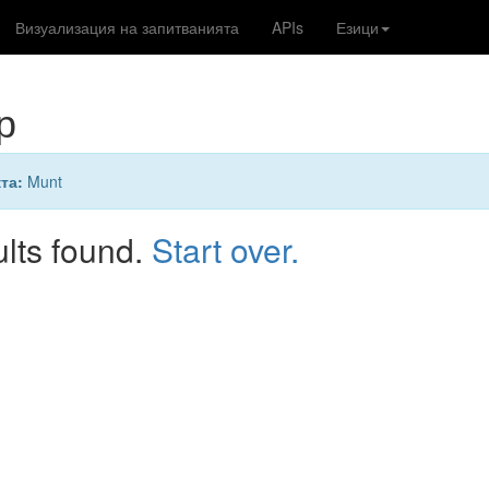
Визуализация на запитванията
APIs
Езици
р
кта:
Munt
ults found.
Start over.