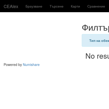
CEAlex
Браузване
Търсене
Карти
Сравнение
Филтъ
Тип на обе
No res
Powered by
Numishare