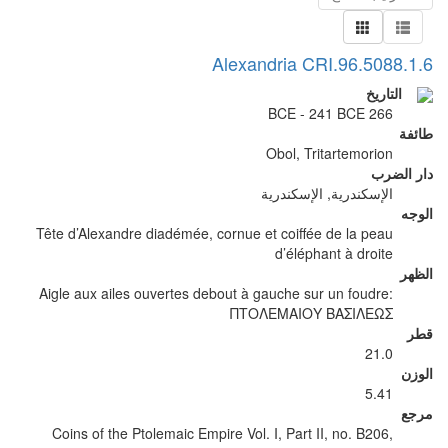
Alexandria CRI.96.5088.1.6
التاريخ
266 BCE - 241 BCE
طائفة
Obol, Tritartemorion
دار الضرب
الإسكندرية, الإسكندرية
الوجه
Tête d’Alexandre diadémée, cornue et coiffée de la peau
d’éléphant à droite
الظهر
Aigle aux ailes ouvertes debout à gauche sur un foudre:
ΠΤΟΛΕΜΑΙΟΥ ΒΑΣΙΛΕΩΣ
قطر
21.0
الوزن
5.41
مرجع
Coins of the Ptolemaic Empire Vol. I, Part II, no. B206,