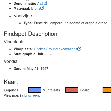
Denominatie:
AE3
Materiaal:
Brons
Voorzijde
Type:
Buste de l’empereur diadémé et drapé à droite
Findspot Description
Vindplaats
Vindplaats:
Cricket Ground excavations
Stratigraphic Unit:
6028
Vondst
Datum:
May 21, 1997
Kaart
Legenda
Muntplaats
Hoard
View map in
fullscreen
.