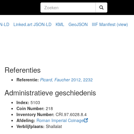
N-LD
Linked.art JSON-LD
KML
GeoJSON
IIIF Manifest
(view)
Referenties
Referentie:
Picard, Faucher
2012, 2232
Administratieve geschiedenis
Index:
5103
Coin Number:
218
Inventory Number:
CRI.97.6028.8.4
Afdeling:
Roman Imperial Coinage
Verblijfplaats:
Shallalat