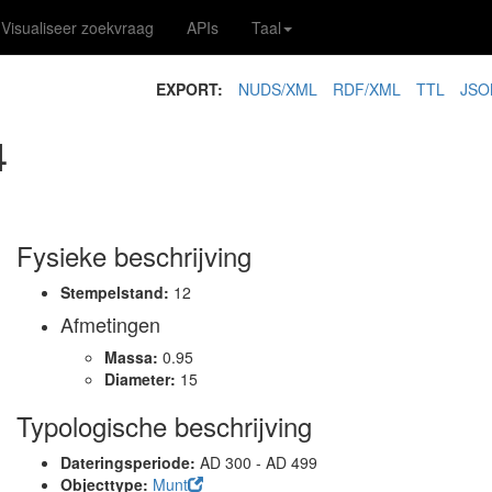
Visualiseer zoekvraag
APIs
Taal
EXPORT:
NUDS/XML
RDF/XML
TTL
JSO
4
Fysieke beschrijving
Stempelstand:
12
Afmetingen
Massa:
0.95
Diameter:
15
Typologische beschrijving
Dateringsperiode:
AD 300 - AD 499
Objecttype:
Munt