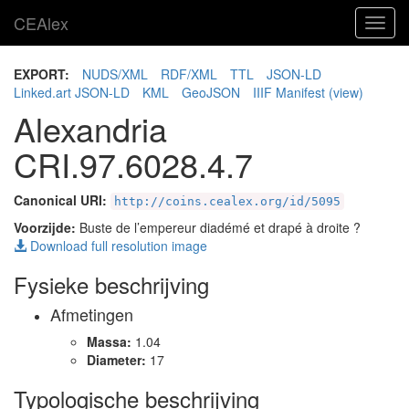
CEAlex
Toggl
navig
EXPORT:
NUDS/XML
RDF/XML
TTL
JSON-LD
Linked.art JSON-LD
KML
GeoJSON
IIIF Manifest
(view)
Alexandria
CRI.97.6028.4.7
Canonical URI:
http://coins.cealex.org/id/5095
Voorzijde:
Buste de l’empereur diadémé et drapé à droite ?
Download full resolution image
Fysieke beschrijving
Afmetingen
Massa:
1.04
Diameter:
17
Typologische beschrijving