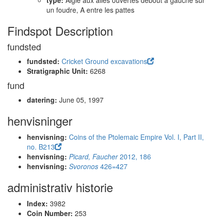
type:
Aigle aux ailes ouvertes debout à gauche sur
un foudre, A entre les pattes
Findspot Description
fundsted
fundsted:
Cricket Ground excavations
Stratigraphic Unit:
6268
fund
datering:
June 05, 1997
henvisninger
henvisning:
Coins of the Ptolemaic Empire Vol. I, Part II,
no. B213
henvisning:
Picard, Faucher
2012, 186
henvisning:
Svoronos
426=427
administrativ historie
Index:
3982
Coin Number:
253