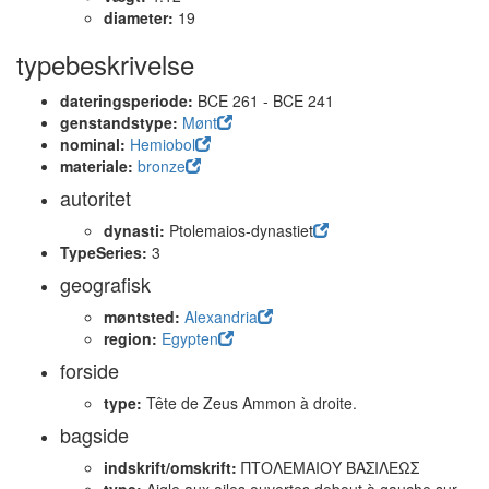
diameter:
19
typebeskrivelse
dateringsperiode:
BCE 261 - BCE 241
genstandstype:
Mønt
nominal:
Hemiobol
materiale:
bronze
autoritet
dynasti:
Ptolemaios-dynastiet
TypeSeries:
3
geografisk
møntsted:
Alexandria
region:
Egypten
forside
type:
Tête de Zeus Ammon à droite.
bagside
indskrift/omskrift:
ΠΤΟΛΕΜΑΙΟΥ ΒΑΣΙΛΕΩΣ