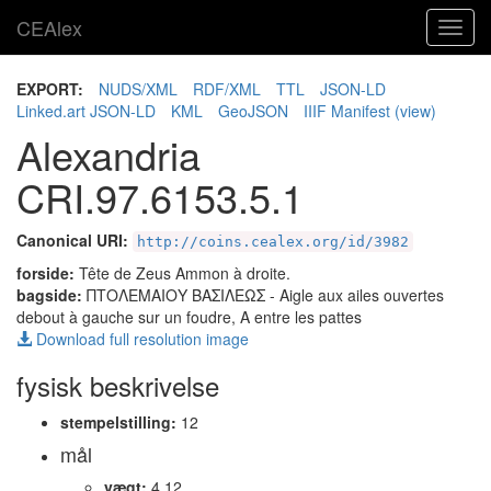
CEAlex
Toggl
navig
EXPORT:
NUDS/XML
RDF/XML
TTL
JSON-LD
Linked.art JSON-LD
KML
GeoJSON
IIIF Manifest
(view)
Alexandria
CRI.97.6153.5.1
Canonical URI:
http://coins.cealex.org/id/3982
forside:
Tête de Zeus Ammon à droite.
bagside:
ΠΤΟΛΕΜΑΙΟΥ ΒΑΣΙΛΕΩΣ
- Aigle aux ailes ouvertes
debout à gauche sur un foudre, A entre les pattes
Download full resolution image
fysisk beskrivelse
stempelstilling:
12
mål
vægt:
4.12