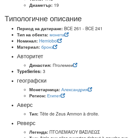
Диаметър:
19
Типологичне описание
Период на датиране:
BCE 261 - BCE 241
Тип на обекта:
монета
Номинал:
Hemiobol
Материал:
бронз
Авторитет
Династия:
Птолемеи
TypeSeries:
3
географски
Монетарница:
Александрия
Регион:
Египет
Аверс
Тип:
Tête de Zeus Ammon à droite.
Реверс
Легенда:
ΠΤΟΛΕΜΑΙΟΥ ΒΑΣΙΛΕΩΣ