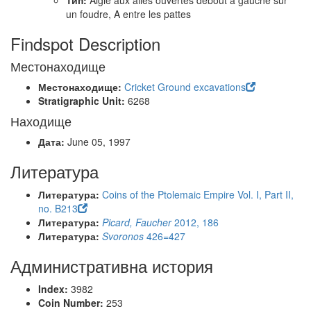
Тип:
Aigle aux ailes ouvertes debout à gauche sur
un foudre, A entre les pattes
Findspot Description
Местонаходище
Местонаходище:
Cricket Ground excavations
Stratigraphic Unit:
6268
Находище
Дата:
June 05, 1997
Литература
Литература:
Coins of the Ptolemaic Empire Vol. I, Part II,
no. B213
Литература:
Picard, Faucher
2012, 186
Литература:
Svoronos
426=427
Административна история
Index:
3982
Coin Number:
253