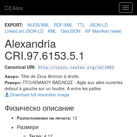
CEAlex
Toggl
navig
EXPORT:
NUDS/XML
RDF/XML
TTL
JSON-LD
Linked.art JSON-LD
KML
GeoJSON
IIIF Manifest
(view)
Alexandria
CRI.97.6153.5.1
Canonical URI:
http://coins.cealex.org/id/3982
Аверс:
Tête de Zeus Ammon à droite.
Реверс:
ΠΤΟΛΕΜΑΙΟΥ ΒΑΣΙΛΕΩΣ
- Aigle aux ailes ouvertes
debout à gauche sur un foudre, A entre les pattes
Download full resolution image
Физическо описание
Разположение на печата:
12
Размери
Тегло:
4.12