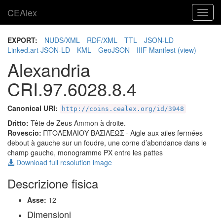
CEAlex
Toggl
navig
EXPORT:
NUDS/XML
RDF/XML
TTL
JSON-LD
Linked.art JSON-LD
KML
GeoJSON
IIIF Manifest
(view)
Alexandria
CRI.97.6028.8.4
Canonical URI:
http://coins.cealex.org/id/3948
Dritto:
Tête de Zeus Ammon à droite.
Rovescio:
ΠΤΟΛΕΜΑΙΟΥ ΒΑΣΙΛΕΩΣ
- Aigle aux ailes fermées
debout à gauche sur un foudre, une corne d’abondance dans le
champ gauche, monogramme PX entre les pattes
Download full resolution image
Descrizione fisica
Asse:
12
Dimensioni