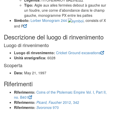
Legenda:
ΠΤΟΛΕΜΑΙΟΥ ΒΑΣΙΛΕΩΣ
Tipo:
Aigle aux ailes fermées debout à gauche sur
un foudre, une corne d’abondance dans le champ
gauche, monogramme PX entre les pattes
Simbolo:
Lorber Monogram 244
, consists of Χ
and Ρ
Descrizione del luogo di rinvenimento
Luogo di rinvenimento
Luogo di rinvenimento:
Cricket Ground excavations
Unità stratigrafica:
6028
Scoperta
Data:
May 21, 1997
Riferimenti
Riferimento:
Coins of the Ptolemaic Empire Vol. I, Part II,
no. B401
Riferimento:
Picard, Faucher
2012, 342
Riferimento:
Svoronos
970