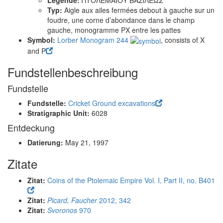
Legende:
ΠΤΟΛΕΜΑΙΟΥ ΒΑΣΙΛΕΩΣ
Typ:
Aigle aux ailes fermées debout à gauche sur un
foudre, une corne d’abondance dans le champ
gauche, monogramme PX entre les pattes
Symbol:
Lorber Monogram 244
, consists of Χ
and Ρ
Fundstellenbeschreibung
Fundstelle
Fundstelle:
Cricket Ground excavations
Stratigraphic Unit:
6028
Entdeckung
Datierung:
May 21, 1997
Zitate
Zitat:
Coins of the Ptolemaic Empire Vol. I, Part II, no. B401
Zitat:
Picard, Faucher
2012, 342
Zitat:
Svoronos
970