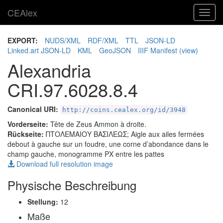
CEAlex
Toggl
navig
EXPORT:
NUDS/XML
RDF/XML
TTL
JSON-LD
Linked.art JSON-LD
KML
GeoJSON
IIIF Manifest
(view)
Alexandria
CRI.97.6028.8.4
Canonical URI:
http://coins.cealex.org/id/3948
Vorderseite:
Tête de Zeus Ammon à droite.
Rückseite:
ΠΤΟΛΕΜΑΙΟΥ ΒΑΣΙΛΕΩΣ
; Aigle aux ailes fermées
debout à gauche sur un foudre, une corne d’abondance dans le
champ gauche, monogramme PX entre les pattes
Download full resolution image
Physische Beschreibung
Stellung:
12
Maße