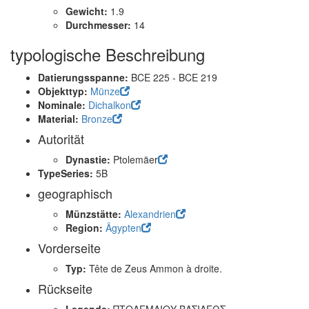
Gewicht:
1.9
Durchmesser:
14
typologische Beschreibung
Datierungsspanne:
BCE 225 - BCE 219
Objekttyp:
Münze
Nominale:
Dichalkon
Material:
Bronze
Autorität
Dynastie:
Ptolemäer
TypeSeries:
5B
geographisch
Münzstätte:
Alexandrien
Region:
Ägypten
Vorderseite
Typ:
Tête de Zeus Ammon à droite.
Rückseite