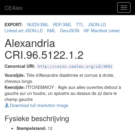
CEAlex
Toggl
navig
EXPORT:
NUDS/XML
RDF/XML
TTL
JSON-LD
Linked.art JSON-LD
KML
GeoJSON
IIIF Manifest
(view)
Alexandria
CRI.96.5122.1.2
Canonical URI:
http://coins.cealex.org/id/3891
Voorzijde:
Tête d’Alexandre diadémée et cornue à droite,
cheveux longs.
Keerzijde:
ΠΤΟΛΕΜΑΙΟΥ
- Aigle aux ailes ouvertes debout à
gauche sur un foudre, un aplustre au-dessus de ΔΙ dans le
champ gauche
Download full resolution image
Fysieke beschrijving
Stempelstand:
12