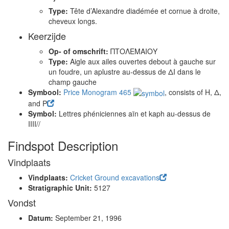
Type:
Tête d’Alexandre diadémée et cornue à droite,
cheveux longs.
Keerzijde
Op- of omschrift:
ΠΤΟΛΕΜΑΙΟΥ
Type:
Aigle aux ailes ouvertes debout à gauche sur
un foudre, un aplustre au-dessus de ΔΙ dans le
champ gauche
Symbool:
Price Monogram 465
, consists of Η, Δ,
and Ρ
Symbol:
Lettres phéniciennes aïn et kaph au-dessus de
IIII//
Findspot Description
Vindplaats
Vindplaats:
Cricket Ground excavations
Stratigraphic Unit:
5127
Vondst
Datum:
September 21, 1996