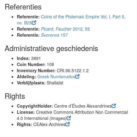
Referenties
Referentie:
Coins of the Ptolemaic Empire Vol. I, Part II,
no. B25
Referentie:
Picard, Faucher
2012, 55
Referentie:
Svoronos
157
Administratieve geschiedenis
Index:
3891
Coin Number:
108
Inventory Number:
CRI.96.5122.1.2
Afdeling:
Greek Numismatics
Verblijfplaats:
Shallalat
Rights
CopyrightHolder:
Centre d’Études Alexandrines
License:
Creative Commons Attribution Non Commercial
4.0 International
(images)
Rights:
CEAlex-Archives