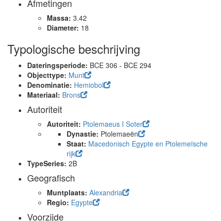
Afmetingen
Massa:
3.42
Diameter:
18
Typologische beschrijving
Dateringsperiode:
BCE 306 - BCE 294
Objecttype:
Munt
Denominatie:
Hemiobol
Materiaal:
Brons
Autoriteit
Autoriteit:
Ptolemaeus I Soter
Dynastie:
Ptolemaeën
Staat:
Macedonisch Egypte en Ptolemeïsche
rijk
TypeSeries:
2B
Geografisch
Muntplaats:
Alexandria
Regio:
Egypte
Voorzijde