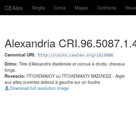
CEAlex
Sfoglia
Cerca
Mappe
Confronta
Visua
Alexandria CRI.96.5087.1.
Canonical URI:
http://coins.cealex.org/id/3886
Dritto:
Tête d’Alexandre diadémée et cornue à droite, cheveux
longs.
Rovescio:
ΠΤΟΛΕΜΑΙΟΥ ou ΠΤΟΛΕΜΑΙΟΥ ΒΑΣΙΛΕΩΣ
- Aigle
aux ailes ouvertes debout à gauche sur un foudre
Download full resolution image