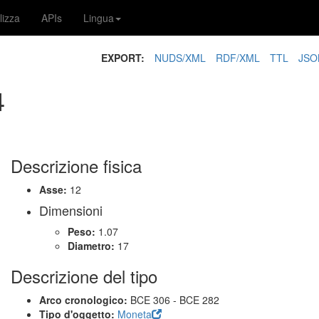
lizza
APIs
Lingua
EXPORT:
NUDS/XML
RDF/XML
TTL
JSO
4
Descrizione fisica
Asse:
12
Dimensioni
Peso:
1.07
Diametro:
17
Descrizione del tipo
Arco cronologico:
BCE 306 - BCE 282
Tipo d'oggetto:
Moneta