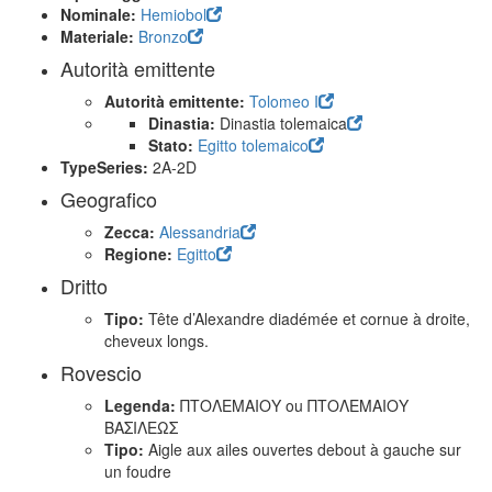
Nominale:
Hemiobol
Materiale:
Bronzo
Autorità emittente
Autorità emittente:
Tolomeo I
Dinastia:
Dinastia tolemaica
Stato:
Egitto tolemaico
TypeSeries:
2A-2D
Geografico
Zecca:
Alessandria
Regione:
Egitto
Dritto
Tipo:
Tête d’Alexandre diadémée et cornue à droite,
cheveux longs.
Rovescio
Legenda:
ΠΤΟΛΕΜΑΙΟΥ ou ΠΤΟΛΕΜΑΙΟΥ
ΒΑΣΙΛΕΩΣ
Tipo:
Aigle aux ailes ouvertes debout à gauche sur
un foudre