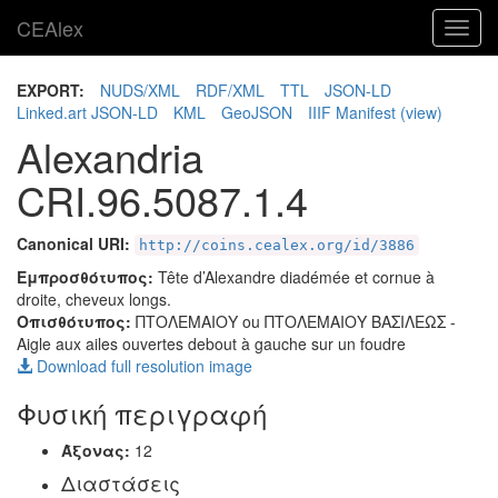
CEAlex
Toggl
navig
EXPORT:
NUDS/XML
RDF/XML
TTL
JSON-LD
Linked.art JSON-LD
KML
GeoJSON
IIIF Manifest
(view)
Alexandria
CRI.96.5087.1.4
Canonical URI:
http://coins.cealex.org/id/3886
Εμπροσθότυπος:
Tête d’Alexandre diadémée et cornue à
droite, cheveux longs.
Οπισθότυπος:
ΠΤΟΛΕΜΑΙΟΥ ou ΠΤΟΛΕΜΑΙΟΥ ΒΑΣΙΛΕΩΣ
-
Aigle aux ailes ouvertes debout à gauche sur un foudre
Download full resolution image
Φυσική περιγραφή
Άξονας:
12
Διαστάσεις