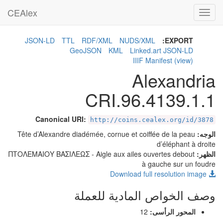
CEAlex
Toggle
navigation
JSON-LD
TTL
RDF/XML
NUDS/XML
EXPORT:
GeoJSON
KML
Linked.art JSON-LD
IIIF Manifest
(view)
Alexandria
CRI.96.4139.1.1
Canonical URI:
http://coins.cealex.org/id/3878
الوجه:
Tête d’Alexandre diadémée, cornue et coiffée de la peau
d’éléphant à droite
الظهر:
- Aigle aux ailes ouvertes debout
ΠΤΟΛΕΜΑΙΟΥ ΒΑΣΙΛΕΩΣ
à gauche sur un foudre
Download full resolution image
وصف الخواص المادية للعملة
المحور الرأسى:
12