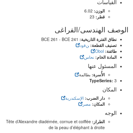
القياسات
الوزن:
6.02
قطر:
23
الوصف الهندسى/الفراغى
نطاق الفترة التاريخية:
BCE 261 - BCE 241
تصنيف القطعة:
ﻦﻗﻭﺩ
طائفة:
Obol
المادة الخام:
نحاس
المسئول عنها
الأُسرة:
بطالمة
TypeSeries:
3
المكان
دار الضرب:
الإسكندرية
المكان:
مصر
الوجه
الطراز:
Tête d’Alexandre diadémée, cornue et coiffée
de la peau d’éléphant à droite