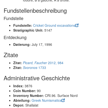
foudre, B à gauche, A à droite.
Fundstellenbeschreibung
Fundstelle
Fundstelle:
Cricket Ground excavations
Stratigraphic Unit:
5147
Entdeckung
Datierung:
July 17, 1996
Zitate
Zitat:
Picard, Faucher
2012, 984
Zitat:
Svoronos
1733
Administrative Geschichte
Index:
3876
Coin Number:
90
Inventory Number:
CRI.96. Surface Nord
Abteilung:
Greek Numismatics
Depot:
Shallalat