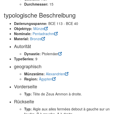
Durchmesser:
15
typologische Beschreibung
Datierungsspanne:
BCE 113 - BCE 40
Objekttyp:
Münze
Nominale:
Pentadrachm
Material:
Bronze
Autorität
Dynastie:
Ptolemäer
TypeSeries:
9
geographisch
Münzstätte:
Alexandrien
Region:
Ägypten
Vorderseite
Typ:
Tête de Zeus Ammon à droite.
Rückseite
Typ:
Aigle aux ailes fermées debout à gauche sur un