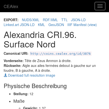
CEAlex
Toggl
navig
EXPORT:
NUDS/XML
RDF/XML
TTL
JSON-LD
Linked.art JSON-LD
KML
GeoJSON
IIIF Manifest
(view)
Alexandria CRI.96.
Surface Nord
Canonical URI:
http://coins.cealex.org/id/3876
Vorderseite:
Tête de Zeus Ammon à droite.
Rückseite:
Aigle aux ailes fermées debout à gauche sur un
foudre, B à gauche, A à droite.
Download full resolution image
Physische Beschreibung
Stellung:
12
Maße
Gewicht:
1.37