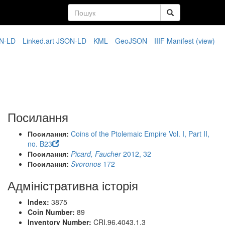
N-LD
Linked.art JSON-LD
KML
GeoJSON
IIIF Manifest
(view)
Посилання
Посилання:
Coins of the Ptolemaic Empire Vol. I, Part II,
no. B23
Посилання:
Picard, Faucher
2012, 32
Посилання:
Svoronos
172
Адміністративна історія
Index:
3875
Coin Number:
89
Inventory Number:
CRI.96.4043.1.3