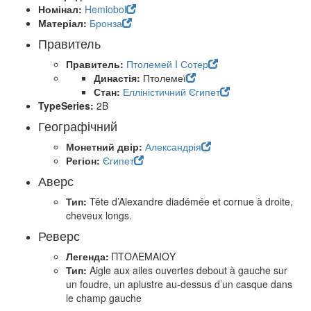
Номінал:
Hemiobol
Матеріал:
Бронза
Правитель
Правитель:
Птолемей I Сотер
Династія:
Птолемеї
Стан:
Елліністичний Єгипет
TypeSeries:
2B
Географічний
Монетний двір:
Александрія
Регіон:
Єгипет
Аверс
Тип:
Tête d’Alexandre diadémée et cornue à droite,
cheveux longs.
Реверс
Легенда:
ΠΤΟΛΕΜΑΙΟΥ
Тип:
Aigle aux ailes ouvertes debout à gauche sur
un foudre, un aplustre au-dessus d’un casque dans
le champ gauche