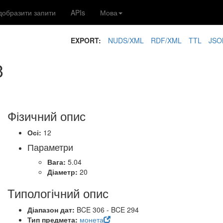
добразити запити
APIs
Мова
EXPORT:
NUDS/XML
RDF/XML
TTL
JSO
3
Фізичний опис
Осі:
12
Параметри
Вага:
5.04
Діаметр:
20
Типологічний опис
Діапазон дат:
BCE 306 - BCE 294
Тип предмета:
монета