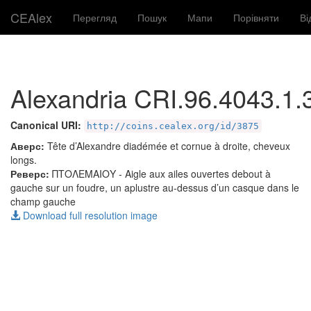
CEAlex
Перегляд
Пошук
Мапи
Порівняти
Ві
Alexandria CRI.96.4043.1.
Canonical URI:
http://coins.cealex.org/id/3875
Аверс:
Tête d’Alexandre diadémée et cornue à droite, cheveux
longs.
Реверс:
ΠΤΟΛΕΜΑΙΟΥ
- Aigle aux ailes ouvertes debout à
gauche sur un foudre, un aplustre au-dessus d’un casque dans le
champ gauche
Download full resolution image