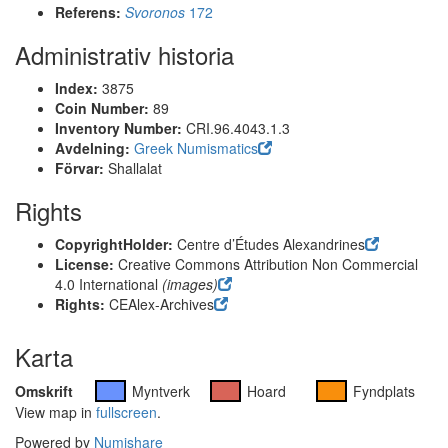
Referens:
Svoronos
172
Administrativ historia
Index:
3875
Coin Number:
89
Inventory Number:
CRI.96.4043.1.3
Avdelning:
Greek Numismatics
Förvar:
Shallalat
Rights
CopyrightHolder:
Centre d’Études Alexandrines
License:
Creative Commons Attribution Non Commercial
4.0 International
(images)
Rights:
CEAlex-Archives
Karta
Omskrift
Myntverk
Hoard
Fyndplats
View map in
fullscreen
.
Powered by
Numishare