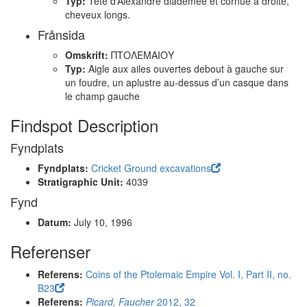
Typ:
Tête d’Alexandre diadémée et cornue à droite,
cheveux longs.
Frånsida
Omskrift:
ΠΤΟΛΕΜΑΙΟΥ
Typ:
Aigle aux ailes ouvertes debout à gauche sur
un foudre, un aplustre au-dessus d’un casque dans
le champ gauche
Findspot Description
Fyndplats
Fyndplats:
Cricket Ground excavations
Stratigraphic Unit:
4039
Fynd
Datum:
July 10, 1996
Referenser
Referens:
Coins of the Ptolemaic Empire Vol. I, Part II, no.
B23
Referens:
Picard, Faucher
2012, 32