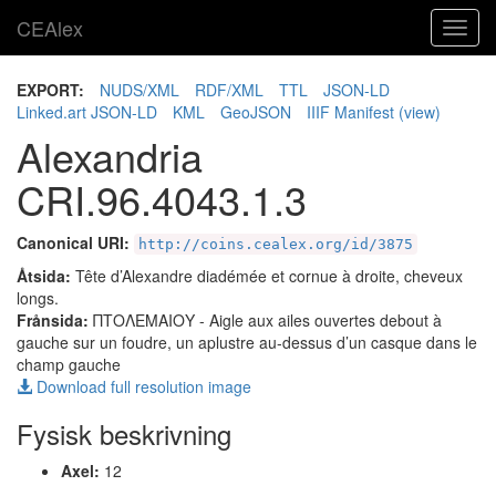
CEAlex
Toggl
navig
EXPORT:
NUDS/XML
RDF/XML
TTL
JSON-LD
Linked.art JSON-LD
KML
GeoJSON
IIIF Manifest
(view)
Alexandria
CRI.96.4043.1.3
Canonical URI:
http://coins.cealex.org/id/3875
Åtsida:
Tête d’Alexandre diadémée et cornue à droite, cheveux
longs.
Frånsida:
ΠΤΟΛΕΜΑΙΟΥ
- Aigle aux ailes ouvertes debout à
gauche sur un foudre, un aplustre au-dessus d’un casque dans le
champ gauche
Download full resolution image
Fysisk beskrivning
Axel:
12