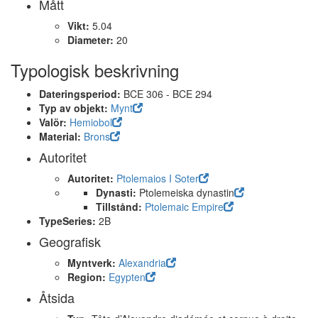
Mått
Vikt:
5.04
Diameter:
20
Typologisk beskrivning
Dateringsperiod:
BCE 306 - BCE 294
Typ av objekt:
Mynt
Valör:
Hemiobol
Material:
Brons
Autoritet
Autoritet:
Ptolemaios I Soter
Dynasti:
Ptolemeiska dynastin
Tillstånd:
Ptolemaic Empire
TypeSeries:
2B
Geografisk
Myntverk:
Alexandria
Region:
Egypten
Åtsida