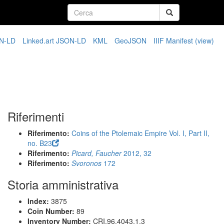
N-LD
Linked.art JSON-LD
KML
GeoJSON
IIIF Manifest
(view)
Riferimenti
Riferimento:
Coins of the Ptolemaic Empire Vol. I, Part II,
no. B23
Riferimento:
Picard, Faucher
2012, 32
Riferimento:
Svoronos
172
Storia amministrativa
Index:
3875
Coin Number:
89
Inventory Number:
CRI.96.4043.1.3