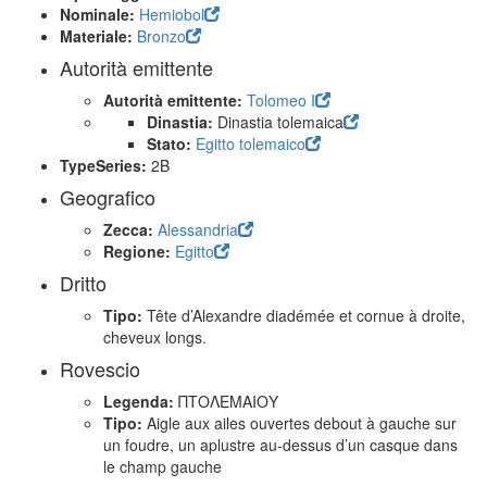
Nominale:
Hemiobol
Materiale:
Bronzo
Autorità emittente
Autorità emittente:
Tolomeo I
Dinastia:
Dinastia tolemaica
Stato:
Egitto tolemaico
TypeSeries:
2B
Geografico
Zecca:
Alessandria
Regione:
Egitto
Dritto
Tipo:
Tête d’Alexandre diadémée et cornue à droite,
cheveux longs.
Rovescio
Legenda:
ΠΤΟΛΕΜΑΙΟΥ
Tipo:
Aigle aux ailes ouvertes debout à gauche sur
un foudre, un aplustre au-dessus d’un casque dans
le champ gauche