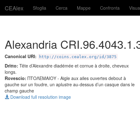
CEAlex
Sfoglia
Cerca
Mappe
Confronta
Visua
Alexandria CRI.96.4043.1.
Canonical URI:
http://coins.cealex.org/id/3875
Dritto:
Tête d’Alexandre diadémée et cornue à droite, cheveux
longs.
Rovescio:
ΠΤΟΛΕΜΑΙΟΥ
- Aigle aux ailes ouvertes debout à
gauche sur un foudre, un aplustre au-dessus d’un casque dans le
champ gauche
Download full resolution image