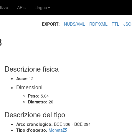
lizza
APIs
Lingua
EXPORT:
NUDS/XML
RDF/XML
TTL
JSO
3
Descrizione fisica
Asse:
12
Dimensioni
Peso:
5.04
Diametro:
20
Descrizione del tipo
Arco cronologico:
BCE 306 - BCE 294
Tipo d'oggetto:
Moneta