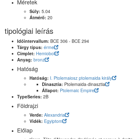
Méretek
Súly:
5.04
Átmérő:
20
tipológiai leírás
Időintervallum:
BCE 306 - BCE 294
Tárgy típus:
érme
Címplet:
Hemiobol
Anyag:
bronz
Hatóság
Hatóság:
I. Ptolemaiosz ptolemaida király
Dinasztia:
Ptolemaida-dinasztia
Állapot:
Ptolemaic Empire
TypeSeries:
2B
Földrajzi
Verde:
Alexandria
Vidék:
Egyiptom
Előlap