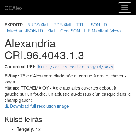
CEAlex
Toggl
navig
EXPORT:
NUDS/XML
RDF/XML
TTL
JSON-LD
Linked.art JSON-LD
KML
GeoJSON
IIIF Manifest
(view)
Alexandria
CRI.96.4043.1.3
Canonical URI:
http://coins.cealex.org/id/3875
Előlap:
Tête d’Alexandre diadémée et cornue à droite, cheveux
longs.
Hátlap:
ΠΤΟΛΕΜΑΙΟΥ
- Aigle aux ailes ouvertes debout à
gauche sur un foudre, un aplustre au-dessus d’un casque dans le
champ gauche
Download full resolution image
Külső leírás
Tengely:
12