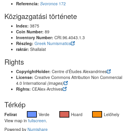
Referencia:
Svoronos
172
Közigazgatási története
Index:
3875
Coin Number:
89
Inventory Number:
CRI.96.4043.1.3
Részleg:
Greek Numismatics
raktár:
Shallalat
Rights
CopyrightHolder:
Centre d’Études Alexandrines
License:
Creative Commons Attribution Non Commercial
4.0 International
(images)
Rights:
CEAlex-Archives
Térkép
Felirat
Verde
Hoard
Lelőhely
View map in
fullscreen
.
Powered by
Numishare