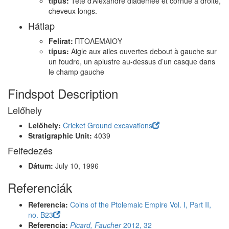
típus:
Tête d’Alexandre diadémée et cornue à droite,
cheveux longs.
Hátlap
Felirat:
ΠΤΟΛΕΜΑΙΟΥ
típus:
Aigle aux ailes ouvertes debout à gauche sur
un foudre, un aplustre au-dessus d’un casque dans
le champ gauche
Findspot Description
Lelőhely
Lelőhely:
Cricket Ground excavations
Stratigraphic Unit:
4039
Felfedezés
Dátum:
July 10, 1996
Referenciák
Referencia:
Coins of the Ptolemaic Empire Vol. I, Part II,
no. B23
Referencia:
Picard, Faucher
2012, 32