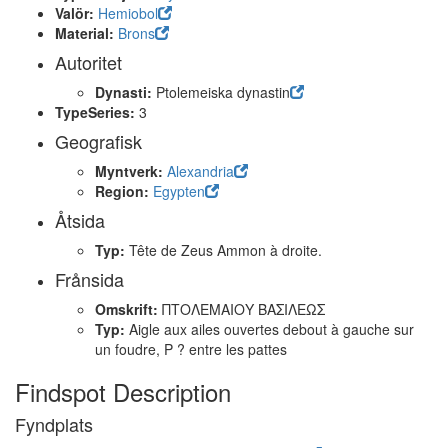
Valör:
Hemiobol
Material:
Brons
Autoritet
Dynasti:
Ptolemeiska dynastin
TypeSeries:
3
Geografisk
Myntverk:
Alexandria
Region:
Egypten
Åtsida
Typ:
Tête de Zeus Ammon à droite.
Frånsida
Omskrift:
ΠΤΟΛΕΜΑΙΟΥ ΒΑΣΙΛΕΩΣ
Typ:
Aigle aux ailes ouvertes debout à gauche sur
un foudre, P ? entre les pattes
Findspot Description
Fyndplats