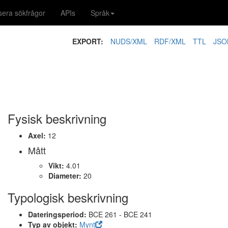
isera sökfrågor
APIs
Språk
EXPORT:
NUDS/XML
RDF/XML
TTL
JSO
1
Fysisk beskrivning
Axel:
12
Mått
Vikt:
4.01
Diameter:
20
Typologisk beskrivning
Dateringsperiod:
BCE 261 - BCE 241
Typ av objekt:
Mynt