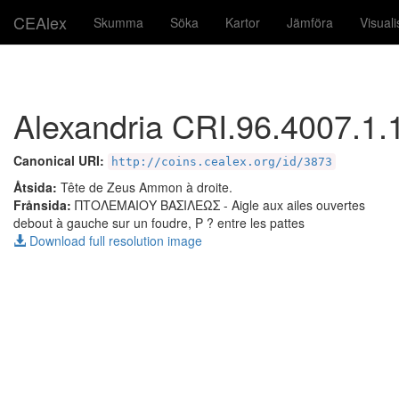
CEAlex
Skumma
Söka
Kartor
Jämföra
Visual
Alexandria CRI.96.4007.1.
Canonical URI:
http://coins.cealex.org/id/3873
Åtsida:
Tête de Zeus Ammon à droite.
Frånsida:
ΠΤΟΛΕΜΑΙΟΥ ΒΑΣΙΛΕΩΣ
- Aigle aux ailes ouvertes
debout à gauche sur un foudre, P ? entre les pattes
Download full resolution image