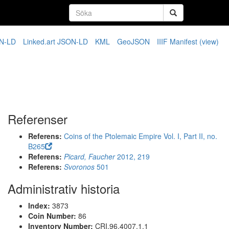
N-LD
Linked.art JSON-LD
KML
GeoJSON
IIIF Manifest
(view)
Referenser
Referens:
Coins of the Ptolemaic Empire Vol. I, Part II, no.
B265
Referens:
Picard, Faucher
2012, 219
Referens:
Svoronos
501
Administrativ historia
Index:
3873
Coin Number:
86
Inventory Number:
CRI.96.4007.1.1