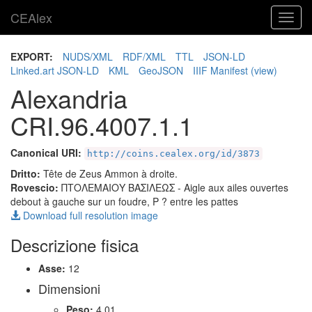
CEAlex
Toggl
navig
EXPORT:
NUDS/XML
RDF/XML
TTL
JSON-LD
Linked.art JSON-LD
KML
GeoJSON
IIIF Manifest
(view)
Alexandria
CRI.96.4007.1.1
Canonical URI:
http://coins.cealex.org/id/3873
Dritto:
Tête de Zeus Ammon à droite.
Rovescio:
ΠΤΟΛΕΜΑΙΟΥ ΒΑΣΙΛΕΩΣ
- Aigle aux ailes ouvertes
debout à gauche sur un foudre, P ? entre les pattes
Download full resolution image
Descrizione fisica
Asse:
12
Dimensioni
Peso:
4.01