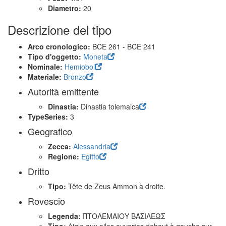
Diametro:
20
Descrizione del tipo
Arco cronologico:
BCE 261 - BCE 241
Tipo d'oggetto:
Moneta
Nominale:
Hemiobol
Materiale:
Bronzo
Autorità emittente
Dinastia:
Dinastia tolemaica
TypeSeries:
3
Geografico
Zecca:
Alessandria
Regione:
Egitto
Dritto
Tipo:
Tête de Zeus Ammon à droite.
Rovescio
Legenda:
ΠΤΟΛΕΜΑΙΟΥ ΒΑΣΙΛΕΩΣ