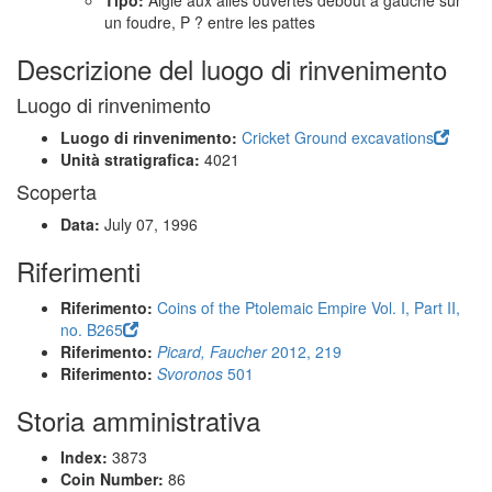
Tipo:
Aigle aux ailes ouvertes debout à gauche sur
un foudre, P ? entre les pattes
Descrizione del luogo di rinvenimento
Luogo di rinvenimento
Luogo di rinvenimento:
Cricket Ground excavations
Unità stratigrafica:
4021
Scoperta
Data:
July 07, 1996
Riferimenti
Riferimento:
Coins of the Ptolemaic Empire Vol. I, Part II,
no. B265
Riferimento:
Picard, Faucher
2012, 219
Riferimento:
Svoronos
501
Storia amministrativa
Index:
3873
Coin Number:
86