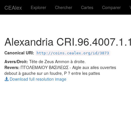
CEAlex
Explorer
Chercher
Cartes
Comparer
Alexandria CRI.96.4007.1.
Canonical URI:
http://coins.cealex.org/id/3873
Avers/Droit:
Tête de Zeus Ammon à droite.
Revers:
ΠΤΟΛΕΜΑΙΟΥ ΒΑΣΙΛΕΩΣ
- Aigle aux ailes ouvertes
debout à gauche sur un foudre, P ? entre les pattes
Download full resolution image