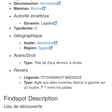
Dénomination:
Hémiobole
Matériau:
Bronze
Autorité émettrice
Dynastie:
Lagides
TypeSeries:
3
Géographique
Atelier:
Alexandrie
Région:
Égypte
Avers/Droit
Type:
Tête de Zeus Ammon à droite.
Revers
Légende:
ΠΤΟΛΕΜΑΙΟΥ ΒΑΣΙΛΕΩΣ
Type:
Aigle aux ailes ouvertes debout à gauche sur
un foudre, P ? entre les pattes
Findspot Description
Lieu de découverte