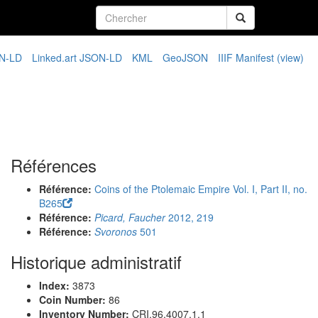
N-LD
Linked.art JSON-LD
KML
GeoJSON
IIIF Manifest
(view)
Références
Référence:
Coins of the Ptolemaic Empire Vol. I, Part II, no.
B265
Référence:
Picard, Faucher
2012, 219
Référence:
Svoronos
501
Historique administratif
Index:
3873
Coin Number:
86
Inventory Number:
CRI.96.4007.1.1