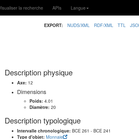
Visualiser la recherche
APIs
Langue
EXPORT:
NUDS/XML
RDF/XML
TTL
JSO
1
Description physique
Axe:
12
Dimensions
Poids:
4.01
Diamètre:
20
Description typologique
Intervalle chronologique:
BCE 261 - BCE 241
Type d'objet:
Monnaie