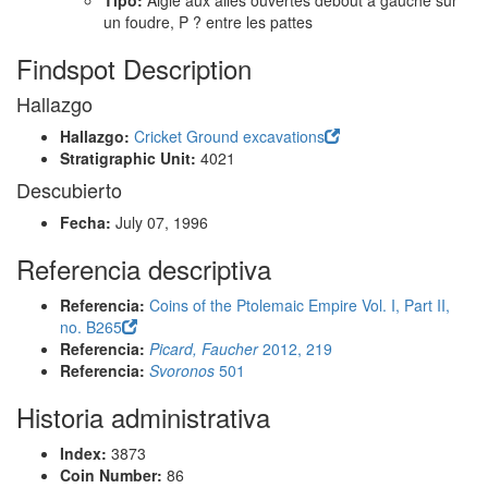
Tipo:
Aigle aux ailes ouvertes debout à gauche sur
un foudre, P ? entre les pattes
Findspot Description
Hallazgo
Hallazgo:
Cricket Ground excavations
Stratigraphic Unit:
4021
Descubierto
Fecha:
July 07, 1996
Referencia descriptiva
Referencia:
Coins of the Ptolemaic Empire Vol. I, Part II,
no. B265
Referencia:
Picard, Faucher
2012, 219
Referencia:
Svoronos
501
Historia administrativa
Index:
3873
Coin Number:
86