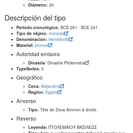
Diámetro:
20
Descripción del tipo
Período cronológico:
BCE 261 - BCE 241
Tipo de objeto:
moneda
Denominación:
Hemióbolo
Material:
bronce
Autoridad emisora
Dinastía:
Dinastía Ptolemaica
TypeSeries:
3
Geográfico
Ceca:
Alejandría
Región:
Egipto
Anverso
Tipo:
Tête de Zeus Ammon à droite.
Reverso
Leyenda:
ΠΤΟΛΕΜΑΙΟΥ ΒΑΣΙΛΕΩΣ