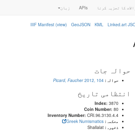
الات کا تجزیہ کرنا
APIs
زبان
IIIF Manifest
(view)
GeoJSON
KML
Linked.art J
حوالہ جات
حوالہ:
2012, 104
Picard, Faucher
انتظامی تاریخ
Index:
3870
Coin Number:
80
Inventory Number:
CRI.96.3130.4.4
محکمہ:
Greek Numismatics
ذخیرہ:
Shallalat