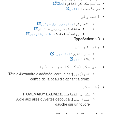
مالیتِ سکہ کی اکائی:
Obol
مواد/ دھات:
کانسی
اتھارٹی
اتھارٹی:
بطلیموس اول سوتیر
سلطنت:
بطلیموسی خاندان
ریاست/ سلطنت:
سلطنت بطلیموس
TypeSeries:
2D
جغرافیائی
دار الضرب:
اسکندریہ
عِلاقہ:
مصر
روی سکہ (سکہ کا سیدھا رُخ)
قسم (زمرہ):
Tête d’Alexandre diadémée, cornue et
coiffée de la peau d’éléphant à droite
پُشت سکہ
سکہ پر لکھائی:
ΠΤΟΛΕΜΑΙΟΥ ΒΑΣΙΛΕΩΣ
قسم (زمرہ):
Aigle aux ailes ouvertes debout à
gauche sur un foudre