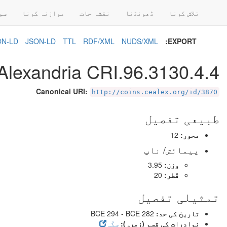
تلاش کرنا
ڈھونڈنا
نقشہ جات
موازنہ کرنا
سو
SON-LD
JSON-LD
TTL
RDF/XML
NUDS/XML
EXPORT:
Alexandria CRI.96.3130.4.4
Canonical URI:
http://coins.cealex.org/id/3870
طبیعی تفصیل
محور:
12
پیمائش/ ناپ
وزن:
3.95
قُطر:
20
تمثیلی تفصیل
تاریخ کی حد:
BCE 294 - BCE 282
نوادرات کی قِسم (زمرہ):
سکّہ