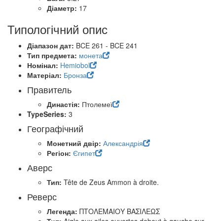
Діаметр:
17
Типологічний опис
Діапазон дат:
BCE 261 - BCE 241
Тип предмета:
монета
Номінал:
Hemiobol
Матеріал:
Бронза
Правитель
Династія:
Птолемеї
TypeSeries:
3
Географічний
Монетний двір:
Александрія
Регіон:
Єгипет
Аверс
Тип:
Tête de Zeus Ammon à droite.
Реверс
Легенда:
ΠΤΟΛΕΜΑΙΟΥ ΒΑΣΙΛΕΩΣ