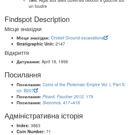
Тип:
Aigle aux ailes ouvertes debout à gauche sur
un foudre
Findspot Description
Місце знахідки
Місце знахідки:
Cricket Ground excavations
Stratigraphic Unit:
2147
Відкриття
Датування:
April 18, 1996
Посилання
Посилання:
Coins of the Ptolemaic Empire Vol. I, Part II,
no. B207
Посилання:
Picard, Faucher 2012,
179
Посилання:
Svoronos,
417=418
Адміністративна історія
Index:
3863
Coin Number:
71