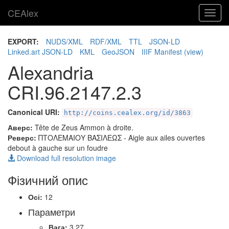
CEAlex
Toggl
navig
EXPORT:
NUDS/XML
RDF/XML
TTL
JSON-LD
Linked.art JSON-LD
KML
GeoJSON
IIIF Manifest
(view)
Alexandria
CRI.96.2147.2.3
Canonical URI:
http://coins.cealex.org/id/3863
Аверс:
Tête de Zeus Ammon à droite.
Реверс:
ΠΤΟΛΕΜΑΙΟΥ ΒΑΣΙΛΕΩΣ
- Aigle aux ailes ouvertes
debout à gauche sur un foudre
Download full resolution image
Фізичний опис
Осі:
12
Параметри
Вага:
3.27