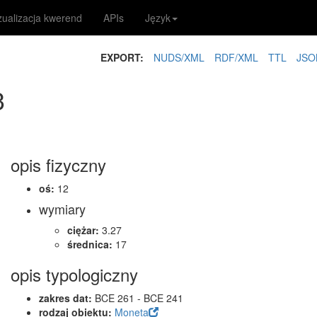
zualizacja kwerend
APIs
Język
EXPORT:
NUDS/XML
RDF/XML
TTL
JSO
3
opis fizyczny
oś:
12
wymiary
ciężar:
3.27
średnica:
17
opis typologiczny
zakres dat:
BCE 261 - BCE 241
rodzaj obiektu:
Moneta