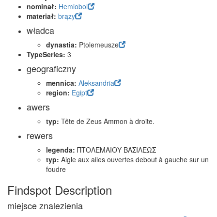
nominał:
Hemiobol
materiał:
brązy
władca
dynastia:
Ptolemeusze
TypeSeries:
3
geograficzny
mennica:
Aleksandria
region:
Egipt
awers
typ:
Tête de Zeus Ammon à droite.
rewers
legenda:
ΠΤΟΛΕΜΑΙΟΥ ΒΑΣΙΛΕΩΣ
typ:
Aigle aux ailes ouvertes debout à gauche sur un
foudre
Findspot Description
miejsce znalezienia