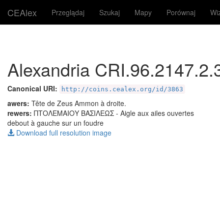
CEAlex
Przeglądaj
Szukaj
Mapy
Porównaj
Wi
Alexandria CRI.96.2147.2.
Canonical URI:
http://coins.cealex.org/id/3863
awers:
Tête de Zeus Ammon à droite.
rewers:
ΠΤΟΛΕΜΑΙΟΥ ΒΑΣΙΛΕΩΣ
- Aigle aux ailes ouvertes
debout à gauche sur un foudre
Download full resolution image