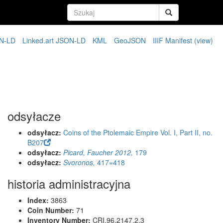
N-LD
Linked.art JSON-LD
KML
GeoJSON
IIIF Manifest
(view)
odsyłacze
odsyłacz:
Coins of the Ptolemaic Empire Vol. I, Part II, no.
B207
odsyłacz:
Picard, Faucher 2012,
179
odsyłacz:
Svoronos,
417=418
historia administracyjna
Index:
3863
Coin Number:
71
Inventory Number:
CRI.96.2147.2.3