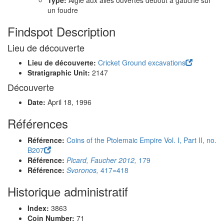
Type:
Aigle aux ailes ouvertes debout à gauche sur
un foudre
Findspot Description
Lieu de découverte
Lieu de découverte:
Cricket Ground excavations
Stratigraphic Unit:
2147
Découverte
Date:
April 18, 1996
Références
Référence:
Coins of the Ptolemaic Empire Vol. I, Part II, no.
B207
Référence:
Picard, Faucher 2012,
179
Référence:
Svoronos,
417=418
Historique administratif
Index:
3863
Coin Number:
71