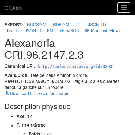
CEAlex
Toggl
navig
EXPORT:
NUDS/XML
RDF/XML
TTL
JSON-LD
Linked.art JSON-LD
KML
GeoJSON
IIIF Manifest
(view)
Alexandria
CRI.96.2147.2.3
Canonical URI:
http://coins.cealex.org/id/3863
Avers/Droit:
Tête de Zeus Ammon à droite.
Revers:
ΠΤΟΛΕΜΑΙΟΥ ΒΑΣΙΛΕΩΣ
- Aigle aux ailes ouvertes
debout à gauche sur un foudre
Download full resolution image
Description physique
Axe:
12
Dimensions
Poids:
3.27