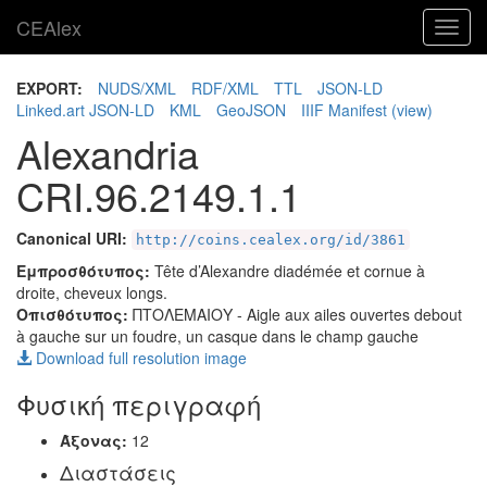
CEAlex
Toggl
navig
EXPORT:
NUDS/XML
RDF/XML
TTL
JSON-LD
Linked.art JSON-LD
KML
GeoJSON
IIIF Manifest
(view)
Alexandria
CRI.96.2149.1.1
Canonical URI:
http://coins.cealex.org/id/3861
Εμπροσθότυπος:
Tête d’Alexandre diadémée et cornue à
droite, cheveux longs.
Οπισθότυπος:
ΠΤΟΛΕΜΑΙΟΥ
- Aigle aux ailes ouvertes debout
à gauche sur un foudre, un casque dans le champ gauche
Download full resolution image
Φυσική περιγραφή
Άξονας:
12
Διαστάσεις