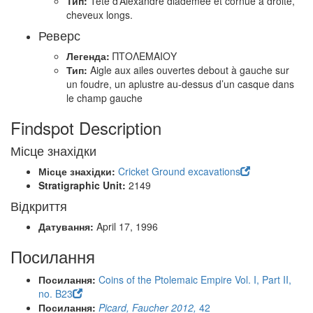
Тип:
Tête d’Alexandre diadémée et cornue à droite,
cheveux longs.
Реверс
Легенда:
ΠΤΟΛΕΜΑΙΟΥ
Тип:
Aigle aux ailes ouvertes debout à gauche sur
un foudre, un aplustre au-dessus d’un casque dans
le champ gauche
Findspot Description
Місце знахідки
Місце знахідки:
Cricket Ground excavations
Stratigraphic Unit:
2149
Відкриття
Датування:
April 17, 1996
Посилання
Посилання:
Coins of the Ptolemaic Empire Vol. I, Part II,
no. B23
Посилання:
Picard, Faucher 2012,
42