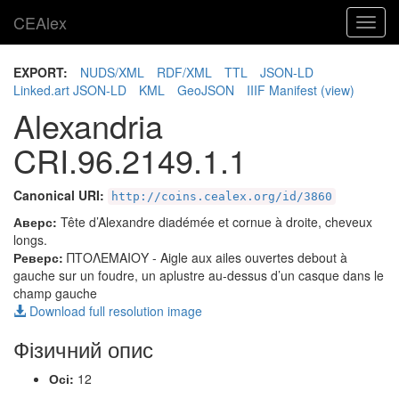
CEAlex
Toggl
navig
EXPORT:
NUDS/XML
RDF/XML
TTL
JSON-LD
Linked.art JSON-LD
KML
GeoJSON
IIIF Manifest
(view)
Alexandria
CRI.96.2149.1.1
Canonical URI:
http://coins.cealex.org/id/3860
Аверс:
Tête d’Alexandre diadémée et cornue à droite, cheveux
longs.
Реверс:
ΠΤΟΛΕΜΑΙΟΥ
- Aigle aux ailes ouvertes debout à
gauche sur un foudre, un aplustre au-dessus d’un casque dans le
champ gauche
Download full resolution image
Фізичний опис
Осі:
12