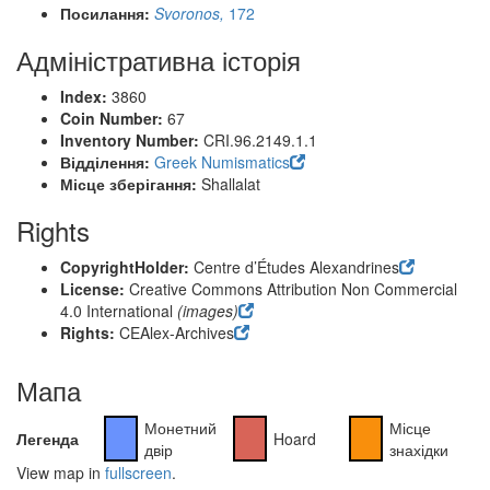
Посилання:
Svoronos,
172
Адміністративна історія
Index:
3860
Coin Number:
67
Inventory Number:
CRI.96.2149.1.1
Відділення:
Greek Numismatics
Місце зберігання:
Shallalat
Rights
CopyrightHolder:
Centre d’Études Alexandrines
License:
Creative Commons Attribution Non Commercial
4.0 International
(images)
Rights:
CEAlex-Archives
Мапа
Монетний
Місце
Легенда
Hoard
двір
знахідки
View map in
fullscreen
.