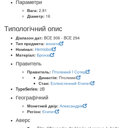
Параметри
Вага:
2.81
Діаметр:
16
Типологічний опис
Діапазон дат:
BCE 306 - BCE 294
Тип предмета:
монета
Номінал:
Hemiobol
Матеріал:
Бронза
Правитель
Правитель:
Птолемей I Сотер
Династія:
Птолемеї
Стан:
Елліністичний Єгипет
TypeSeries:
2B
Географічний
Монетний двір:
Александрія
Регіон:
Єгипет
Аверс