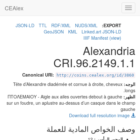
CEAlex
Toggle
navigation
JSON-LD
TTL
RDF/XML
NUDS/XML
EXPORT:
GeoJSON
KML
Linked.art JSON-LD
IIIF Manifest
(view)
Alexandria
CRI.96.2149.1.1
Canonical URI:
http://coins.cealex.org/id/3860
الوجه:
Tête d’Alexandre diadémée et cornue à droite, cheveux
longs.
الظهر:
- Aigle aux ailes ouvertes debout à gauche
ΠΤΟΛΕΜΑΙΟΥ
sur un foudre, un aplustre au-dessus d’un casque dans le champ
gauche
Download full resolution image
وصف الخواص المادية للعملة
المحور الرأسى:
12