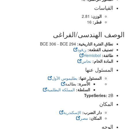
القياسات
الوزن:
2.81
قطر:
16
الوصف الهندسى/الفراغى
نطاق الفترة التاريخية:
BCE 306 - BCE 294
تصنيف القطعة:
ﻦﻗﻭﺩ
طائفة:
Hemiobol
المادة الخام:
نحاس
المسئول عنها
المسئول عنها:
بطليموس الأول
الأُسرة:
بطالمة
السلطة:
المملكة البطلمية
TypeSeries:
2B
المكان
دار الضرب:
الإسكندرية
المكان:
مصر
الوجه