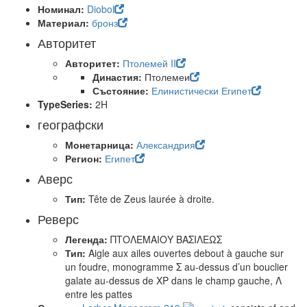
Номинал:
Diobol
Материал:
бронз
Авторитет
Авторитет:
Птолемей II
Династия:
Птолемеи
Състояние:
Елинистически Египет
TypeSeries:
2H
географски
Монетарница:
Александрия
Регион:
Египет
Аверс
Тип:
Tête de Zeus laurée à droite.
Реверс
Легенда:
ΠΤΟΛΕΜΑΙΟΥ ΒΑΣΙΛΕΩΣ
Тип:
Aigle aux ailes ouvertes debout à gauche sur
un foudre, monogramme Σ au-dessus d’un bouclier
galate au-dessus de XP dans le champ gauche, Λ
entre les pattes