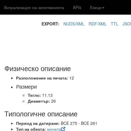
Визуализация на запитванията
APIs
Езици
EXPORT:
NUDS/XML
RDF/XML
TTL
JSO
1
Физическо описание
Разположение на печата:
12
Размери
Тегло:
11.13
Диаметър:
26
Типологичне описание
Период на датиране:
BCE 275 - BCE 261
Тип на обекта:
монета