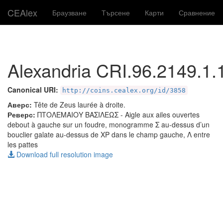
CEAlex
Браузване
Търсене
Карти
Сравнение
Alexandria CRI.96.2149.1.
Canonical URI:
http://coins.cealex.org/id/3858
Аверс:
Tête de Zeus laurée à droite.
Реверс:
ΠΤΟΛΕΜΑΙΟΥ ΒΑΣΙΛΕΩΣ
- Aigle aux ailes ouvertes
debout à gauche sur un foudre, monogramme Σ au-dessus d’un
bouclier galate au-dessus de XP dans le champ gauche, Λ entre
les pattes
Download full resolution image