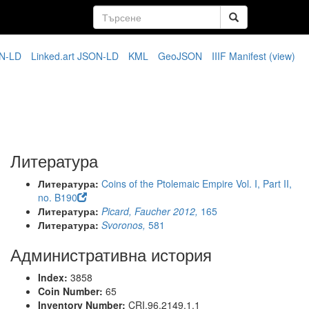
N-LD
Linked.art JSON-LD
KML
GeoJSON
IIIF Manifest
(view)
Литература
Литература:
Coins of the Ptolemaic Empire Vol. I, Part II,
no. B190
Литература:
Picard, Faucher 2012,
165
Литература:
Svoronos,
581
Административна история
Index:
3858
Coin Number:
65
Inventory Number:
CRI.96.2149.1.1