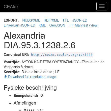
CEAlex
Toggl
navig
EXPORT:
NUDS/XML
RDF/XML
TTL
JSON-LD
Linked.art JSON-LD
KML
GeoJSON
IIIF Manifest
(view)
Alexandria
DIA.95.3.1238.2.6
Canonical URI:
http://coins.cealex.org/id/3444
Voorzijde:
ΑΥΤΟΚ ΚΑΙΣ ΣΕΒΑ ΟΥΕΣΠΑΣΙΑΝΟΥ
- Tête laurée de
Vespasien à droite
Keerzijde:
Buste d'Isis à droite ; LE
Download full resolution image
Fysieke beschrijving
Stempelstand:
12
Afmetingen
Massa:
5.16