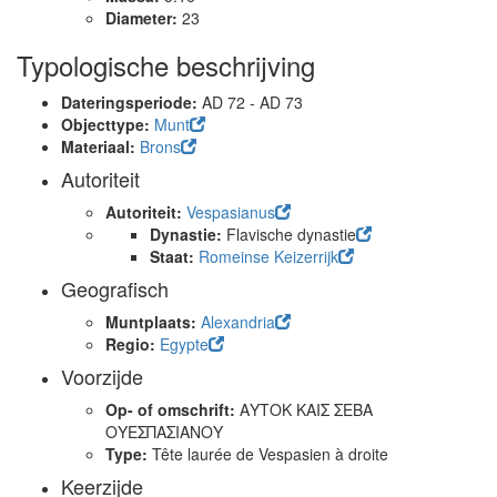
Diameter:
23
Typologische beschrijving
Dateringsperiode:
AD 72 - AD 73
Objecttype:
Munt
Materiaal:
Brons
Autoriteit
Autoriteit:
Vespasianus
Dynastie:
Flavische dynastie
Staat:
Romeinse Keizerrijk
Geografisch
Muntplaats:
Alexandria
Regio:
Egypte
Voorzijde
Op- of omschrift:
ΑΥΤΟΚ ΚΑΙΣ ΣΕΒΑ
ΟΥΕΣΠΑΣΙΑΝΟΥ
Type:
Tête laurée de Vespasien à droite
Keerzijde