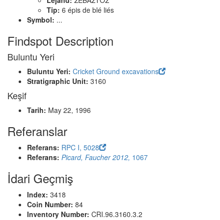
Lejand:
ΣΕΒΑΣΤΟΣ
Tip:
6 épis de blé liés
Symbol:
...
Findspot Description
Buluntu Yeri
Buluntu Yeri:
Cricket Ground excavations
Stratigraphic Unit:
3160
Keşif
Tarih:
May 22, 1996
Referanslar
Referans:
RPC I, 5028
Referans:
Picard, Faucher 2012,
1067
İdari Geçmiş
Index:
3418
Coin Number:
84
Inventory Number:
CRI.96.3160.3.2