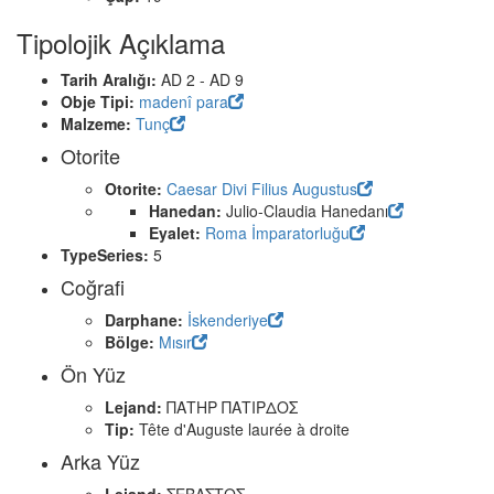
Tipolojik Açıklama
Tarih Aralığı:
AD 2 - AD 9
Obje Tipi:
madenî para
Malzeme:
Tunç
Otorite
Otorite:
Caesar Divi Filius Augustus
Hanedan:
Julio-Claudia Hanedanı
Eyalet:
Roma İmparatorluğu
TypeSeries:
5
Coğrafi
Darphane:
İskenderiye
Bölge:
Mısır
Ön Yüz
Lejand:
ΠΑΤΗΡ ΠΑΤΙΡΔΟΣ
Tip:
Tête d'Auguste laurée à droite
Arka Yüz