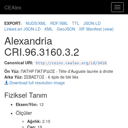
CEAlex
Toggl
navig
EXPORT:
NUDS/XML
RDF/XML
TTL
JSON-LD
Linked.art JSON-LD
KML
GeoJSON
IIIF Manifest
(view)
Alexandria
CRI.96.3160.3.2
Canonical URI:
http://coins.cealex.org/id/3418
Ön Yüz:
ΠΑΤΗΡ ΠΑΤΙΡΔΟΣ
- Tête d'Auguste laurée à droite
Arka Yüz:
ΣΕΒΑΣΤΟΣ
- 6 épis de blé liés
Download full resolution image
Fiziksel Tanım
Eksen/Yön:
12
Ölçüler
Ağırlık:
2.15
Çap:
19