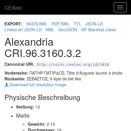
CEAlex
Toggl
navig
EXPORT:
NUDS/XML
RDF/XML
TTL
JSON-LD
Linked.art JSON-LD
KML
GeoJSON
IIIF Manifest
(view)
Alexandria
CRI.96.3160.3.2
Canonical URI:
http://coins.cealex.org/id/3418
Vorderseite:
ΠΑΤΗΡ ΠΑΤΙΡΔΟΣ
; Tête d'Auguste laurée à droite
Rückseite:
ΣΕΒΑΣΤΟΣ
; 6 épis de blé liés
Download full resolution image
Physische Beschreibung
Stellung:
12
Maße
Gewicht:
2.15
Durchmesser:
19