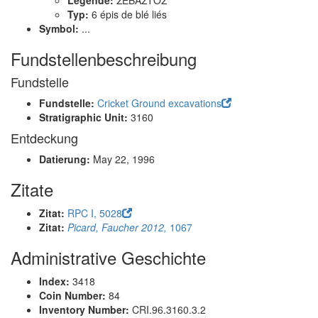
Legende:
ΣΕΒΑΣΤΟΣ
Typ:
6 épis de blé liés
Symbol:
...
Fundstellenbeschreibung
Fundstelle
Fundstelle:
Cricket Ground excavations
Stratigraphic Unit:
3160
Entdeckung
Datierung:
May 22, 1996
Zitate
Zitat:
RPC I, 5028
Zitat:
Picard, Faucher 2012,
1067
Administrative Geschichte
Index:
3418
Coin Number:
84
Inventory Number:
CRI.96.3160.3.2