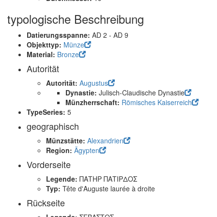
typologische Beschreibung
Datierungsspanne:
AD 2 - AD 9
Objekttyp:
Münze
Material:
Bronze
Autorität
Autorität:
Augustus
Dynastie:
Julisch-Claudische Dynastie
Münzherrschaft:
Römisches Kaiserreich
TypeSeries:
5
geographisch
Münzstätte:
Alexandrien
Region:
Ägypten
Vorderseite
Legende:
ΠΑΤΗΡ ΠΑΤΙΡΔΟΣ
Typ:
Tête d'Auguste laurée à droite
Rückseite