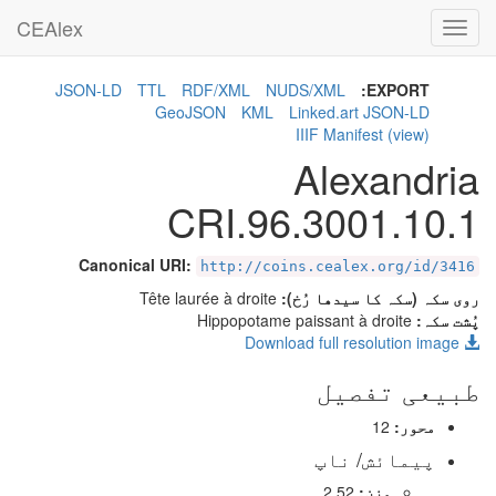
CEAlex
Toggle
navigation
JSON-LD
TTL
RDF/XML
NUDS/XML
EXPORT:
GeoJSON
KML
Linked.art JSON-LD
IIIF Manifest
(view)
Alexandria
CRI.96.3001.10.1
Canonical URI:
http://coins.cealex.org/id/3416
روی سکہ (سکہ کا سیدھا رُخ):
Tête laurée à droite
پُشت سکہ:
Hippopotame paissant à droite
Download full resolution image
طبیعی تفصیل
محور:
12
پیمائش/ ناپ
وزن:
2.52