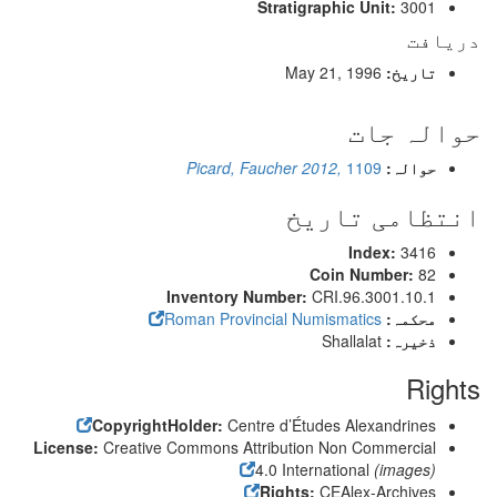
Stratigraphic Unit:
3001
دریافت
تاریخ:
May 21, 1996
حوالہ جات
حوالہ:
1109
Picard, Faucher 2012,
انتظامی تاریخ
Index:
3416
Coin Number:
82
Inventory Number:
CRI.96.3001.10.1
محکمہ:
Roman Provincial Numismatics
ذخیرہ:
Shallalat
Rights
CopyrightHolder:
Centre d’Études Alexandrines
License:
Creative Commons Attribution Non Commercial
4.0 International
(images)
Rights:
CEAlex-Archives