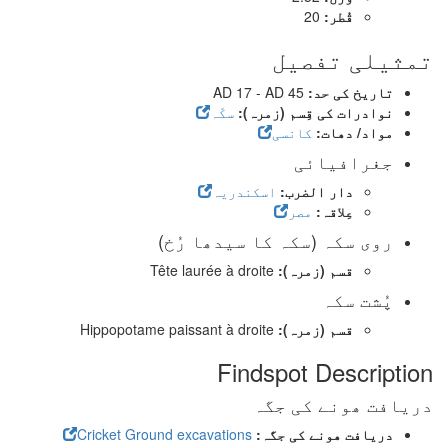
قُطر:
20
تمثیلی تفصیل
تاریخ کی حد:
AD 17 - AD 45
نوادرات کی قِسم (زمرہ):
سکّہ
مواد/ دھات:
کانسی
جغرافیائی
دار الضرب:
اسکندریہ
عِلاقہ:
مصر
روی سکہ (سکہ کا سیدھا رُخ)
قسم (زمرہ):
Tête laurée à droite
پُشت سکہ
قسم (زمرہ):
Hippopotame paissant à droite
Findspot Description
دریافت ھونے کی جگہ
دریافت ھونے کی جگہ:
Cricket Ground excavations