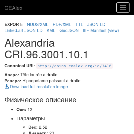
CEAlex
Toggl
navig
EXPORT:
NUDS/XML
RDF/XML
TTL
JSON-LD
Linked.art JSON-LD
KML
GeoJSON
IIIF Manifest
(view)
Alexandria
CRI.96.3001.10.1
Canonical URI:
http://coins.cealex.org/id/3416
Аверс:
Tête laurée à droite
Реверс:
Hippopotame paissant à droite
Download full resolution image
Физическое описание
Оси:
12
Параметры
Вес:
2.52
Диаметр:
20