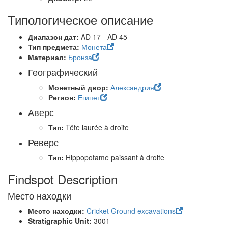
Типологическое описание
Диапазон дат:
AD 17 - AD 45
Тип предмета:
Монета
Материал:
Бронза
Географический
Монетный двор:
Александрия
Регион:
Египет
Аверс
Тип:
Tête laurée à droite
Реверс
Тип:
Hippopotame paissant à droite
Findspot Description
Место находки
Место находки:
Cricket Ground excavations
Stratigraphic Unit:
3001