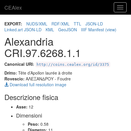
CEAlex
Toggl
navig
EXPORT:
NUDS/XML
RDF/XML
TTL
JSON-LD
Linked.art JSON-LD
KML
GeoJSON
IIIF Manifest
(view)
Alexandria
CRI.97.6268.1.1
Canonical URI:
http://coins.cealex.org/id/3375
Dritto:
Tête d’Apollon laurée à droite
Rovescio:
ΑΛΕΞΑΝΔΡΟΥ
- Foudre
Download full resolution image
Descrizione fisica
Asse:
12
Dimensioni
Peso:
0.58
Diametro:
11