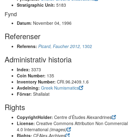
Stratigraphic Unit:
5183
Fynd
Datum:
November 04, 1996
Referenser
Referens:
Picard, Faucher 2012,
1302
Administrativ historia
Index:
3373
Coin Number:
135
Inventory Number:
CRI.96.2409.1.6
Avdelning:
Greek Numismatics
Förvar:
Shallalat
Rights
CopyrightHolder:
Centre d’Études Alexandrines
License:
Creative Commons Attribution Non Commercial
4.0 International
(images)
Rights:
CEAlex-Archives