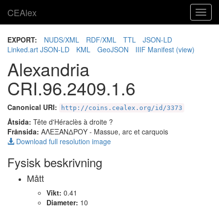
CEAlex
Toggl
navig
EXPORT:
NUDS/XML
RDF/XML
TTL
JSON-LD
Linked.art JSON-LD
KML
GeoJSON
IIIF Manifest
(view)
Alexandria
CRI.96.2409.1.6
Canonical URI:
http://coins.cealex.org/id/3373
Åtsida:
Tête d'Héraclès à droite ?
Frånsida:
ΑΛΕΞΑΝΔΡΟΥ
- Massue, arc et carquois
Download full resolution image
Fysisk beskrivning
Mått
Vikt:
0.41
Diameter:
10