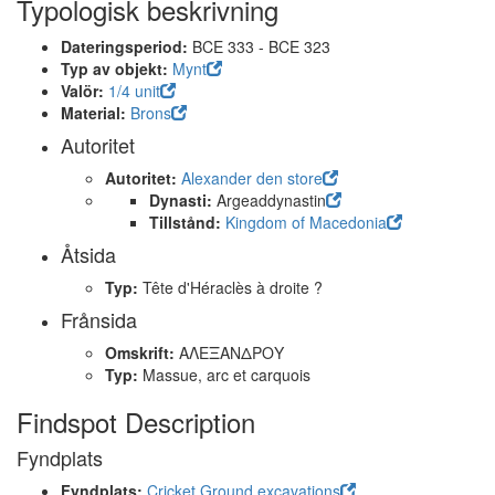
Typologisk beskrivning
Dateringsperiod:
BCE 333 - BCE 323
Typ av objekt:
Mynt
Valör:
1/4 unit
Material:
Brons
Autoritet
Autoritet:
Alexander den store
Dynasti:
Argeaddynastin
Tillstånd:
Kingdom of Macedonia
Åtsida
Typ:
Tête d'Héraclès à droite ?
Frånsida
Omskrift:
ΑΛΕΞΑΝΔΡΟΥ
Typ:
Massue, arc et carquois
Findspot Description
Fyndplats
Fyndplats:
Cricket Ground excavations