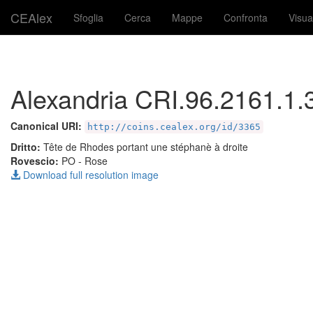
CEAlex
Sfoglia
Cerca
Mappe
Confronta
Visua
Alexandria CRI.96.2161.1.
Canonical URI:
http://coins.cealex.org/id/3365
Dritto:
Tête de Rhodes portant une stéphanè à droite
Rovescio:
PO
- Rose
Download full resolution image