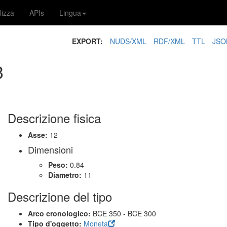
lizza
APIs
Lingua
EXPORT:
NUDS/XML
RDF/XML
TTL
JSO
3
Descrizione fisica
Asse:
12
Dimensioni
Peso:
0.84
Diametro:
11
Descrizione del tipo
Arco cronologico:
BCE 350 - BCE 300
Tipo d'oggetto:
Moneta