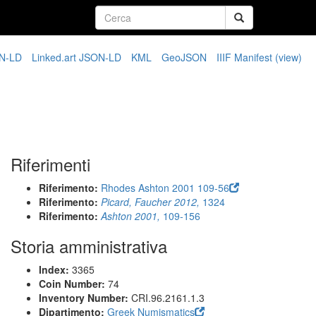
N-LD
Linked.art JSON-LD
KML
GeoJSON
IIIF Manifest
(view)
Riferimenti
Riferimento:
Rhodes Ashton 2001 109-56
Riferimento:
Picard, Faucher 2012,
1324
Riferimento:
Ashton 2001,
109-156
Storia amministrativa
Index:
3365
Coin Number:
74
Inventory Number:
CRI.96.2161.1.3
Dipartimento:
Greek Numismatics