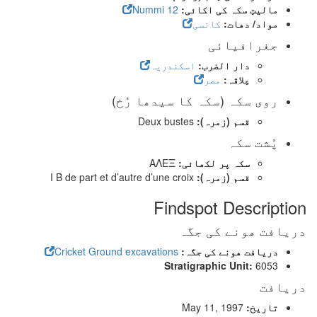
مالیتِ سکہ کی اکائی:
12 Nummi
مواد/ دھات:
کانسی
جغرافیائی
دار الضرب:
اسکندریہ
عِلاقہ:
مصر
روی سکہ (سکہ کا سیدھا رُخ)
قسم (زمرہ):
Deux bustes
پُشت سکہ
سکہ پر لکھائی:
ΑΛΕΞ
قسم (زمرہ):
I B de part et d’autre d’une croix
Findspot Description
دریافت ھونے کی جگہ
دریافت ھونے کی جگہ:
Cricket Ground excavations
Stratigraphic Unit:
6053
دریافت
تاریخ:
May 11, 1997