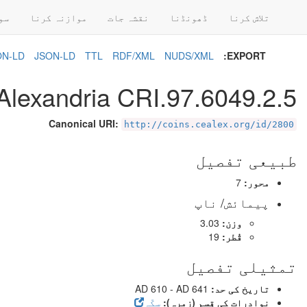
تلاش کرنا
ڈھونڈنا
نقشہ جات
موازنہ کرنا
سو
SON-LD
JSON-LD
TTL
RDF/XML
NUDS/XML
EXPORT:
Alexandria CRI.97.6049.2.5
Canonical URI:
http://coins.cealex.org/id/2800
طبیعی تفصیل
محور:
7
پیمائش/ ناپ
وزن:
3.03
قُطر:
19
تمثیلی تفصیل
تاریخ کی حد:
AD 610 - AD 641
نوادرات کی قِسم (زمرہ):
سکّہ