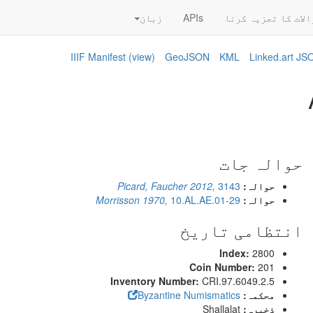
الات کا تجزیہ کرنا
APIs
زبان
IIIF Manifest
(view)
GeoJSON
KML
Linked.art J
حوالہ جات
حوالہ:
3143
Picard, Faucher 2012,
حوالہ:
10.AL.AE.01-29
Morrisson 1970,
انتظامی تاریخ
Index:
2800
Coin Number:
201
Inventory Number:
CRI.97.6049.2.5
محکمہ:
Byzantine Numismatics
ذخیرہ:
Shallalat