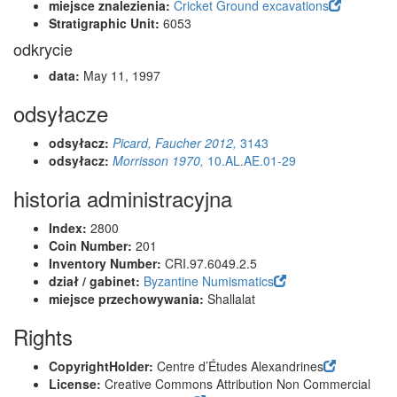
miejsce znalezienia:
Cricket Ground excavations
Stratigraphic Unit:
6053
odkrycie
data:
May 11, 1997
odsyłacze
odsyłacz:
Picard, Faucher 2012,
3143
odsyłacz:
Morrisson 1970,
10.AL.AE.01-29
historia administracyjna
Index:
2800
Coin Number:
201
Inventory Number:
CRI.97.6049.2.5
dział / gabinet:
Byzantine Numismatics
miejsce przechowywania:
Shallalat
Rights
CopyrightHolder:
Centre d’Études Alexandrines
License:
Creative Commons Attribution Non Commercial