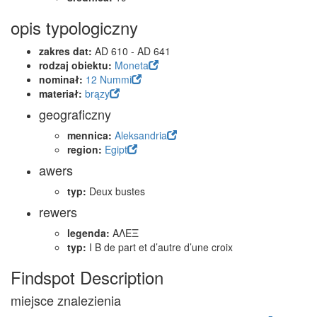
opis typologiczny
zakres dat:
AD 610 - AD 641
rodzaj obiektu:
Moneta
nominał:
12 Nummi
materiał:
brązy
geograficzny
mennica:
Aleksandria
region:
Egipt
awers
typ:
Deux bustes
rewers
legenda:
ΑΛΕΞ
typ:
I B de part et d’autre d’une croix
Findspot Description
miejsce znalezienia