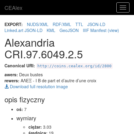
CEAlex
Toggl
navig
EXPORT:
NUDS/XML
RDF/XML
TTL
JSON-LD
Linked.art JSON-LD
KML
GeoJSON
IIIF Manifest
(view)
Alexandria
CRI.97.6049.2.5
Canonical URI:
http://coins.cealex.org/id/2800
awers:
Deux bustes
rewers:
ΑΛΕΞ
- I B de part et d’autre d’une croix
Download full resolution image
opis fizyczny
oś:
7
wymiary
ciężar:
3.03
średnica:
19