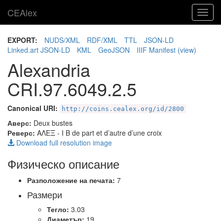
CEAlex
Toggl
navig
EXPORT:
NUDS/XML
RDF/XML
TTL
JSON-LD
Linked.art JSON-LD
KML
GeoJSON
IIIF Manifest
(view)
Alexandria
CRI.97.6049.2.5
Canonical URI:
http://coins.cealex.org/id/2800
Аверс:
Deux bustes
Реверс:
ΑΛΕΞ
- I B de part et d’autre d’une croix
Download full resolution image
Физическо описание
Разположение на печата:
7
Размери
Тегло:
3.03
Диаметър:
19