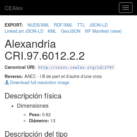
CEAlex
Toggl
navig
EXPORT:
NUDS/XML
RDF/XML
TTL
JSON-LD
Linked.art JSON-LD
KML
GeoJSON
IIIF Manifest
(view)
Alexandria
CRI.97.6012.2.2
Canonical URI:
http://coins.cealex.org/id/2797
Reverso:
ΑΛΕΞ
- I B de part et d’autre d’une croix
Download full resolution image
Descripción física
Dimensiones
Peso:
0.82
Diámetro:
13
Descripción del tipo