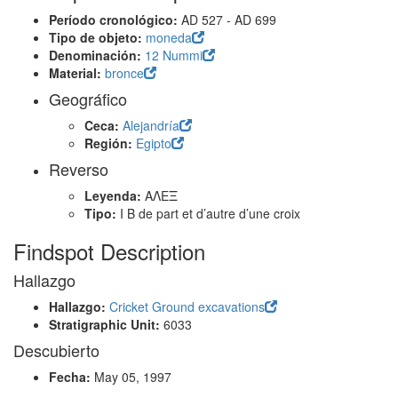
Período cronológico:
AD 527 - AD 699
Tipo de objeto:
moneda
Denominación:
12 Nummi
Material:
bronce
Geográfico
Ceca:
Alejandría
Región:
Egipto
Reverso
Leyenda:
ΑΛΕΞ
Tipo:
I B de part et d’autre d’une croix
Findspot Description
Hallazgo
Hallazgo:
Cricket Ground excavations
Stratigraphic Unit:
6033
Descubierto
Fecha:
May 05, 1997