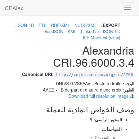
CEAlex
Toggle
navigation
JSON-LD
TTL
RDF/XML
NUDS/XML
EXPORT:
GeoJSON
KML
Linked.art JSON-LD
IIIF Manifest
(view)
Alexandria
CRI.96.6000.3.4
Canonical URI:
http://coins.cealex.org/id/2796
الوجه:
- Buste à droite.
DNIVSTI-VSPPAV
الظهر:
- I B de part et d’autre d’une croix
ΑΛΕΞ
Download full resolution image
وصف الخواص المادية للعملة
المحور الرأسى:
5
القياسات
الوزن:
1.7