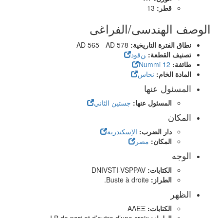
قطر:
13
الوصف الهندسى/الفراغى
نطاق الفترة التاريخية:
AD 565 - AD 578
تصنيف القطعة:
ﻦﻗﻭﺩ
طائفة:
12 Nummi
المادة الخام:
نحاس
المسئول عنها
المسئول عنها:
جستين الثاني
المكان
دار الضرب:
الإسكندرية
المكان:
مصر
الوجه
الكتابات:
DNIVSTI-VSPPAV
الطراز:
Buste à droite.
الظهر
الكتابات:
ΑΛΕΞ